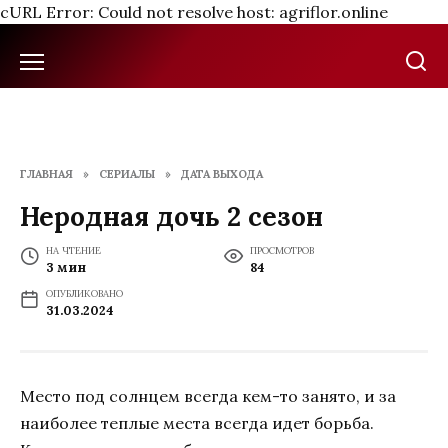
cURL Error: Could not resolve host: agriflor.online
Перейти
к
содержанию
ГЛАВНАЯ
»
СЕРИАЛЫ
»
ДАТА ВЫХОДА
Неродная дочь 2 сезон
НА ЧТЕНИЕ
ПРОСМОТРОВ
3 мин
84
ОПУБЛИКОВАНО
31.03.2024
Место под солнцем всегда кем-то занято, и за
наиболее теплые места всегда идет борьба.