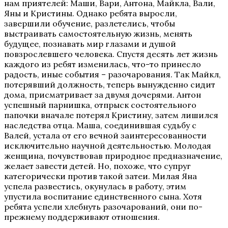
нам приятелей: Маши, Вари, Антона, Майкла, Вали,
Яны и Кристины. Однако ребята выросли,
завершили обучение, разлетелись, чтобы
выстраивать самостоятельную жизнь, менять
будущее, познавать мир глазами и душой
повзрослевшего человека. Спустя десять лет жизнь
каждого из ребят изменилась, что-то принесло
радость, иные события – разочарования. Так Майкл,
потерявший должность, теперь вынужденно сидит
дома, присматривает за двумя дочерями. Антон
успешный парнишка, отпрыск состоятельного
папочки вначале потерял Кристину, затем лишился
наследства отца. Маша, соединившая судьбу с
Валей, устала от его вечной заинтересованности
исключительно научной деятельностью. Молодая
женщина, почувствовав природное предназначение,
желает завести детей. Но, похоже, что супруг
категорически против такой затеи. Милая Яна
успела развестись, окунулась в работу, этим
упустила воспитание единственного сына. Хотя
ребята успели хлебнуть разочарований, они по-
прежнему поддерживают отношения.