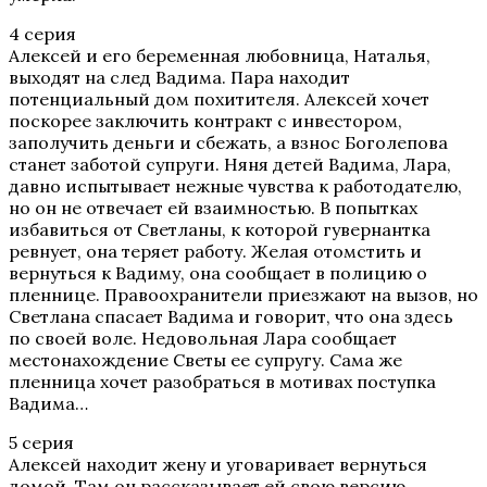
4 серия
Алексей и его беременная любовница, Наталья,
выходят на след Вадима. Пара находит
потенциальный дом похитителя. Алексей хочет
поскорее заключить контракт с инвестором,
заполучить деньги и сбежать, а взнос Боголепова
станет заботой супруги. Няня детей Вадима, Лара,
давно испытывает нежные чувства к работодателю,
но он не отвечает ей взаимностью. В попытках
избавиться от Светланы, к которой гувернантка
ревнует, она теряет работу. Желая отомстить и
вернуться к Вадиму, она сообщает в полицию о
пленнице. Правоохранители приезжают на вызов, но
Светлана спасает Вадима и говорит, что она здесь
по своей воле. Недовольная Лара сообщает
местонахождение Светы ее супругу. Сама же
пленница хочет разобраться в мотивах поступка
Вадима…
5 серия
Алексей находит жену и уговаривает вернуться
домой. Там он рассказывает ей свою версию