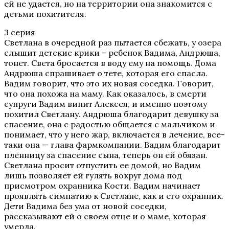
ей не удается, но на территории она знакомится с
детьми похитителя.
3 серия
Светлана в очередной раз пытается сбежать, у озера
слышит детские крики – ребенок Вадима, Андрюша,
тонет. Света бросается в воду ему на помощь. Дома
Андрюша спрашивает о тете, которая его спасла.
Вадим говорит, что это их новая соседка. Говорит,
что она похожа на маму. Как оказалось, в смерти
супруги Вадим винит Алексея, и именно поэтому
похитил Светлану. Андрюша благодарит девушку за
спасение, она с радостью общается с мальчиком и
понимает, что у него жар, включается в лечение, все-
таки она — глава фармкомпании. Вадим благодарит
пленницу за спасение сына, теперь он ей обязан.
Светлана просит отпустить ее домой, но Вадим
лишь позволяет ей гулять вокруг дома под
присмотром охранника Кости. Вадим начинает
проявлять симпатию к Светлане, как и его охранник.
Дети Вадима без ума от новой соседки,
рассказывают ей о своем отце и о маме, которая
умерла.