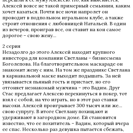
Алексей вовсе не такой примерный семьянин, каким
хочет казаться. Почти все ночи напролет он
проводит в подпольном игральном клубе, а также
строит отношения с любовницей Натальей. В один
из вечеров, проиграв все, он ставит на кон самое
дорогое – свою жену…
2 серия
Незадолго до этого Алексей находит крупного
инвестора для компании Светланы – бизнесмена
Боголепова. На благотворительном маскараде он
знакомит жену с ним. На том же празднике Светлана
в карнавальной маске выходит подышать. За ней
увязывается пьяный гость и пристает, но его
отгоняет незнакомый мужчина – это Вадим. Друг
Стас предлагает Алексею перекинуться в покер, тот
взял с собой, на что играть, но в этот раз ставки
высоки. Алексей проигрывает 300 тысяч или же…
свою супругу. В итоге Светлану похищают и
удерживают в загородном доме. Ей становится
известно, что ее похититель – Вадим, который вчера
ее спас. Несколько раз девушка пытается сбежать,