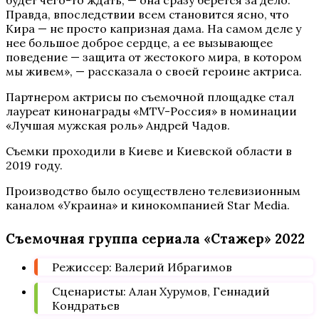
будет чего-то ждать, — она сразу берется за дело.
Правда, впоследствии всем становится ясно, что
Кира — не просто капризная дама. На самом деле у
нее большое доброе сердце, а ее вызывающее
поведение — защита от жестокого мира, в котором
мы живем», — рассказала о своей героине актриса.
Партнером актрисы по съемочной площадке стал
лауреат кинонаграды «MTV-Россия» в номинации
«Лучшая мужская роль» Андрей Чадов.
Съемки проходили в Киеве и Киевской области в
2019 году.
Производство было осуществлено телевизионным
каналом «Украина» и кинокомпанией Star Media.
Съемочная группа сериала «Стажер» 2022
Режиссер: Валерий Ибрагимов
Сценаристы: Алан Хурумов, Геннадий
Кондратьев