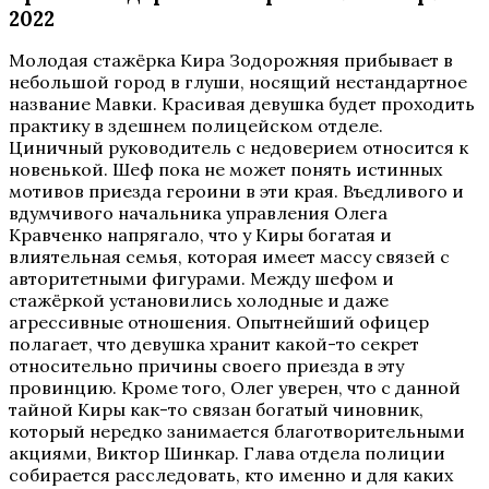
2022
Молодая стажёрка Кира Зодорожняя прибывает в
небольшой город в глуши, носящий нестандартное
название Мавки. Красивая девушка будет проходить
практику в здешнем полицейском отделе.
Циничный руководитель с недоверием относится к
новенькой. Шеф пока не может понять истинных
мотивов приезда героини в эти края. Въедливого и
вдумчивого начальника управления Олега
Кравченко напрягало, что у Киры богатая и
влиятельная семья, которая имеет массу связей с
авторитетными фигурами. Между шефом и
стажёркой установились холодные и даже
агрессивные отношения. Опытнейший офицер
полагает, что девушка хранит какой-то секрет
относительно причины своего приезда в эту
провинцию. Кроме того, Олег уверен, что с данной
тайной Киры как-то связан богатый чиновник,
который нередко занимается благотворительными
акциями, Виктор Шинкар. Глава отдела полиции
собирается расследовать, кто именно и для каких