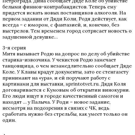
Петрограда. Дина сообщает Дяде Коле об убийстве
белыми финнов-контрабандистов. Теперь ему
придется искать новых поставщиков алкоголя. На
первом задании от Дяди Коли, Родя действует, как
всегда – с юмором, с фантазией, и, конечно, без
выстрелов. Тем временем город сотрясает новость о
задушенной девушке…
3-я серия
Митя вызывает Родю на допрос по делу об убийстве
старика-извозчика. У чекистов Родю замечает
танцовщица, о чем незамедлительно сообщает Дяде
Коле. У Клавы крадут документы, зато ее стенгазету
принимают на «ура», и ей поручают работу с
картинами для выставки, sprintotvet.ru. Дядя Коля
договаривается с Кумовым об открытии винокурни.
Его люди ищут в городе качественный самогон и
находят … у Палыча. У Роди – новое задание,
несмотря на подозрения в связях с ЧК, ведь
сработать нужно без стрельбы, как умеет только он
один.