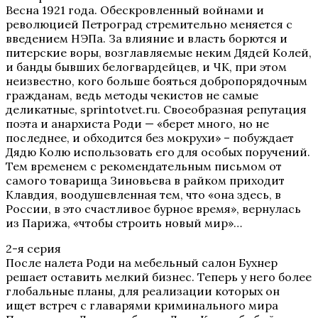
Весна 1921 года. Обескровленный войнами и
революцией Петроград стремительно меняется с
введением НЭПа. За влияние и власть борются и
питерские воры, возглавляемые неким Дядей Колей,
и банды бывших белогвардейцев, и ЧК, при этом
неизвестно, кого больше бояться добропорядочным
гражданам, ведь методы чекистов не самые
деликатные, sprintotvet.ru. Своеобразная репутация
поэта и анархиста Роди — «берет много, но не
последнее, и обходится без мокрухи» – побуждает
Дядю Колю использовать его для особых поручений.
Тем временем с рекомендательным письмом от
самого товарища Зиновьева в райком приходит
Клавдия, воодушевленная тем, что «она здесь, в
России, в это счастливое бурное время», вернулась
из Парижа, «чтобы строить новый мир»…
2-я серия
После налета Роди на мебельный салон Бухнер
решает оставить мелкий бизнес. Теперь у него более
глобальные планы, для реализации которых он
ищет встреч с главарями криминального мира