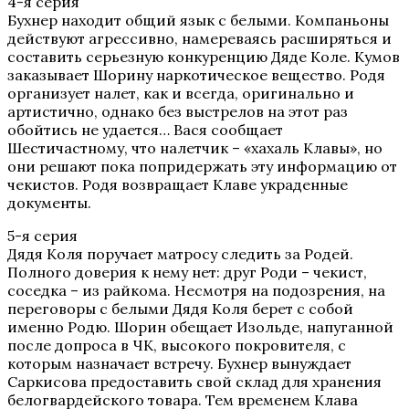
4-я серия
Бухнер находит общий язык с белыми. Компаньоны
действуют агрессивно, намереваясь расширяться и
составить серьезную конкуренцию Дяде Коле. Кумов
заказывает Шорину наркотическое вещество. Родя
организует налет, как и всегда, оригинально и
артистично, однако без выстрелов на этот раз
обойтись не удается… Вася сообщает
Шестичастному, что налетчик – «хахаль Клавы», но
они решают пока попридержать эту информацию от
чекистов. Родя возвращает Клаве украденные
документы.
5-я серия
Дядя Коля поручает матросу следить за Родей.
Полного доверия к нему нет: друг Роди – чекист,
соседка – из райкома. Несмотря на подозрения, на
переговоры с белыми Дядя Коля берет с собой
именно Родю. Шорин обещает Изольде, напуганной
после допроса в ЧК, высокого покровителя, с
которым назначает встречу. Бухнер вынуждает
Саркисова предоставить свой склад для хранения
белогвардейского товара. Тем временем Клава