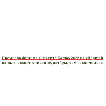
Премьера фильма «Спасите Колю» 2022 на «Первый
канал»: сюжет, описание, актёры, чем закончилось