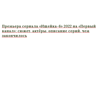
Премьера сериала «Ищейка-6» 2022 на «Первый
канал»: сюжет, актёры, описание серий, чем
закончилось