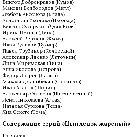
Виктор Добронравов (Кумов)
Максим Белбородов (Митя)
Любовь Аксенова (Клава)
Анастасия Уколова (Изольда)
Виктор Сухоруков (Дядя Коля)
Ирина Пегова (Дина)
Алексей Вертков (Жмых)
Иван Рудаков (Бухнер)
Павел Трубинер (Кочерский)
Александр Яценко (Латочкин)
Лина Миримская (Зина)
Анна Уколова (Петрова)
Федор Лавров (Палыч)
Микаэл Джанибекян (Саркисов)
Иван Агапов (Шорин)
Александр Обласов (Шестичастный)
Лена Николаева (Аглая)
Наталья Суркова (Теща)
Яна Сексте (Тома)
Содержание серий «Цыпленок жареный»
1-я серия