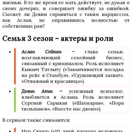
жизнью. В то же время ее мать действует, не думая о
своих дочерях, и совершает ошибку за ошибкой.
Сможет ли Девин справиться с таким нарциссом,
как Аслан, не оправившись полностью от
собственных ран?
Семья 3 сезон – актеры и роли
Аслан Сойкан –
глава семьи,
возглавляющий семейный бизнес,
связанный с криминалом. Роль исполняет
Кыванч Татлыту («Заканчивается посадка
на рейс в Стамбул», «Удушающий захват»,
«Отважный и красавица»).
Девин Акин –
успешный психолог,
влюбляется в Аслана. Роль исполняет
Серенай Сарыкая («Шахмаран», «Пора
тюльпанов», «Вместо нас двоих»).
В сериале также снимаются:
Нур Сюрер («10 дней плохого человека»,