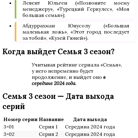
Левент Юльген («Позвоните моему
менеджеру», «Турецкий Геркулес», «Моя
большая семья»);
Абдуррахман Юнусолу («Большая
маленькая ложь», «Этот город последует
за тобой», «Кузей Гюней»).
Когда выйдет Семья 3 сезон?
Учитывая рейтинг сериала «Семья»,
у него непременно будет
продолжение, и выйдет оно
в
середине 2024 года
.
Семья 3 сезон — Дата выхода
серий
Номер серии
Название
Дата выхода
3×01
Серия 1
Середина 2024 года
3×02
Серия 2
Середина 2024 года