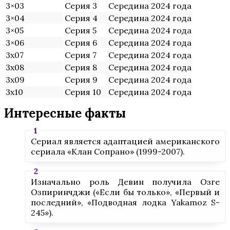
3×03
Серия 3
Середина 2024 года
3×04
Серия 4
Середина 2024 года
3×05
Серия 5
Середина 2024 года
3×06
Серия 6
Середина 2024 года
3х07
Серия 7
Середина 2024 года
3х08
Серия 8
Середина 2024 года
3х09
Серия 9
Середина 2024 года
3х10
Серия 10
Середина 2024 года
Интересные факты
Сериал является адаптацией американского
сериала «Клан Сопрано» (1999-2007).
Изначально роль Девин получила Озге
Озпиринчджи («Если бы только», «Первый и
последний», «Подводная лодка Yakamoz S-
245»).