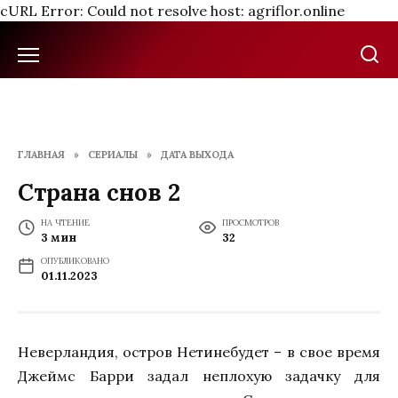
cURL Error: Could not resolve host: agriflor.online
Перейти
к
содержанию
ГЛАВНАЯ
»
СЕРИАЛЫ
»
ДАТА ВЫХОДА
Страна снов 2
НА ЧТЕНИЕ
ПРОСМОТРОВ
3 мин
32
ОПУБЛИКОВАНО
01.11.2023
Неверландия, остров Нетинебудет – в свое время
Джеймс Барри задал неплохую задачку для