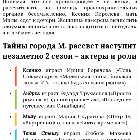
Понимая, что все происходящее – не шутки, и
рассчитывать на помощь правоохранительных
органов бессмысленно, Ксения Королева, мать
Милы, едет к дочери. Женщина намерена вычислить
злоумышленника и не только защитить от него дочь,
а и поймать негодяя.
Тайны города М. рассвет наступит
незаметно 2 сезон – актеры и роли
Ксению
играет Ирина Горячева («Тень
Саламандры», «Маленькая тайна, большая
ложь», «Ты только будь со мною рядом»).
Андрея
играет Эдуард Трухменев («Просто
роман», «Гадание при свечах», «Последнее
путешествие Синдбада»).
Милу
играет Мария Скуратова («Петр I»,
«Внутренний огонь», «Никто, кроме нас»).
Тетю Стешу
играет Любовь Макеева
(«Сансара», «Дьявол кроется в мелочах»,