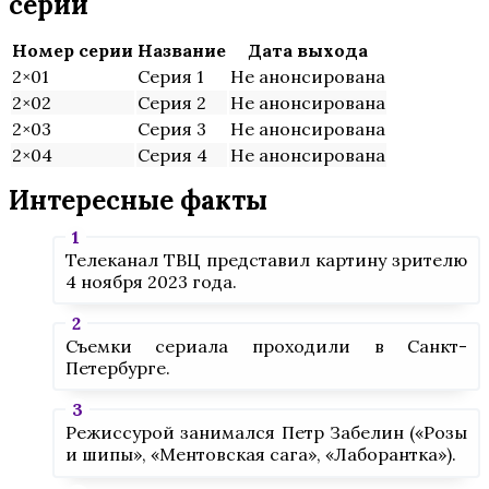
серий
Номер серии
Название
Дата выхода
2×01
Серия 1
Не анонсирована
2×02
Серия 2
Не анонсирована
2×03
Серия 3
Не анонсирована
2×04
Серия 4
Не анонсирована
Интересные факты
Телеканал ТВЦ представил картину зрителю
4 ноября 2023 года.
Съемки сериала проходили в Санкт-
Петербурге.
Режиссурой занимался Петр Забелин («Розы
и шипы», «Ментовская сага», «Лаборантка»).