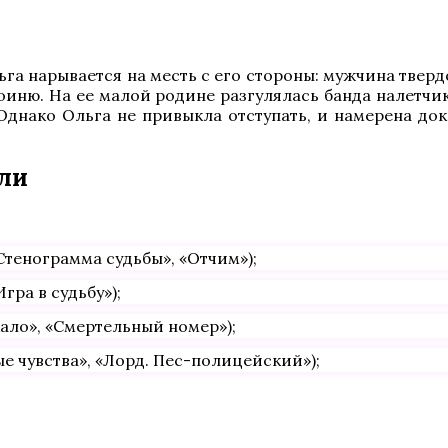
а нарывается на месть с его стороны: мужчина твердо
роиню. На ее малой родине разгулялась банда налетчи
Однако Ольга не привыкла отступать, и намерена дока
оли
Стенограмма судьбы», «Отчим»);
гра в судьбу»);
кало», «Смертельный номер»);
е чувства», «Лорд. Пес-полицейский»);