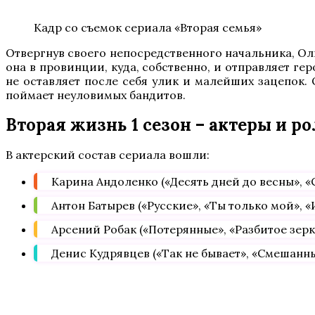
Кадр со съемок сериала «Вторая семья»
Отвергнув своего непосредственного начальника, Ольг
она в провинции, куда, собственно, и отправляет ге
не оставляет после себя улик и малейших зацепок. 
поймает неуловимых бандитов.
Вторая жизнь 1 сезон – актеры и р
В актерский состав сериала вошли:
Карина Андоленко («Десять дней до весны», «
Антон Батырев («Русские», «Ты только мой», «И
Арсений Робак («Потерянные», «Разбитое зер
Денис Кудрявцев («Так не бывает», «Смешанны