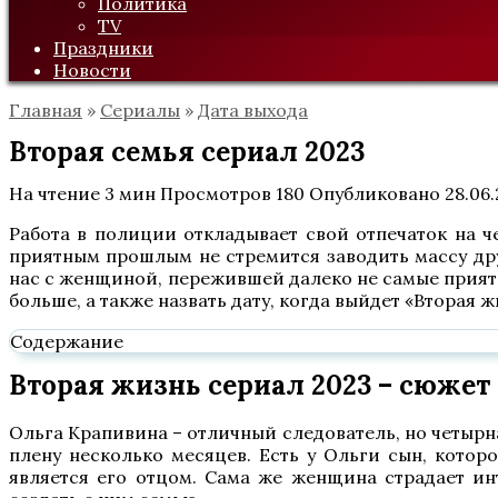
Политика
TV
Праздники
Новости
Главная
»
Сериалы
»
Дата выхода
Вторая семья сериал 2023
На чтение
3 мин
Просмотров
180
Опубликовано
28.06
Работа в полиции откладывает свой отпечаток на ч
приятным прошлым не стремится заводить массу друз
нас с женщиной, пережившей далеко не самые приятн
больше, а также назвать дату, когда выйдет «Вторая ж
Содержание
Вторая жизнь сериал 2023 – сюжет
Ольга Крапивина – отличный следователь, но четырн
плену несколько месяцев. Есть у Ольги сын, котор
является его отцом. Сама же женщина страдает ин