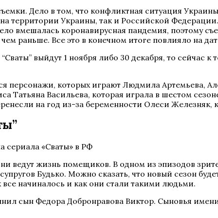
ъемки. Дело в том, что конфликтная ситуация Украины
на территории Украины, так и Российской Федерации.
дело вмешалась коронавирусная пандемия, поэтому съ
чем раньше. Все это в конечном итоге повлияло на дат
“Сваты” выйдут 1 ноября либо 30 декабря, то сейчас к 
ятся персонажи, которых играют Людмила Артемьева, А
иса Татьяна Васильева, которая играла в шестом сезон
перенесли на год из-за беременности Олеси Железняк,
ты”
 они ведут жизнь помещиков. В одном из эпизодов зрит
супругов Будько. Можно сказать, что новый сезон буде
к все начиналось и как они стали такими людьми.
нил сын Федора Добронравова Виктор. Сыновья именит