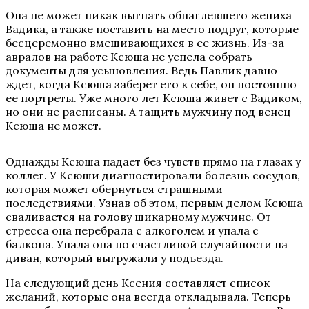
Она не может никак выгнать обнаглевшего жениха
Вадика, а также поставить на место подруг, которые
бесцеремонно вмешивающихся в ее жизнь. Из-за
авралов на работе Ксюша не успела собрать
документы для усыновления. Ведь Павлик давно
ждет, когда Ксюша заберет его к себе, он постоянно
ее портреты. Уже много лет Ксюша живет с Вадиком,
но они не расписаны. А тащить мужчину под венец
Ксюша не может.
Однажды Ксюша падает без чувств прямо на глазах у
коллег. У Ксюши диагностировали болезнь сосудов,
которая может обернуться страшными
последствиями. Узнав об этом, первым делом Ксюша
сваливается на голову шикарному мужчине. От
стресса она перебрала с алкоголем и упала с
балкона. Упала она по счастливой случайности на
диван, который выгружали у подъезда.
На следующий день Ксения составляет список
желаний, которые она всегда откладывала. Теперь