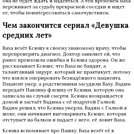
она не будет ждать и надеяться. А тем временем Ваха
переживает за судьбу прекрасной соседки и ищет
ее, чтобы поинтересоваться самочувствием.
Чем закончится сериал «Девушка
средних лет»
Ваха везёт Ксюшу к своему знакомому врачу, чтобы
перепроверить диагноз. Доктор заявляет ей, что
ранее произошла ошибка и Ксюша здорова. Он же
рассказывает Ксюше, что Ваха не бандит, а
талантливый хирург, который не практикует, потому
что взялся оперировать безнадёжного пациента.
Пациент умер, а родственники засудили Ваху. Вадим
передаёт Павлику флешку от Ксюши, которую она
записала на случай смерти. Ксюша возвращается
домой и застаёт Вадима с её подругой Галкой.
Вадим решил, что Ксюша умерла. Вадим с Галкой в
шоке, они начинают выговаривать Ксюше, которая
отступает на балкон и падает с него, её ловит Ваха.
Ксюша вспоминает про Пашку, Ваха везёт её в