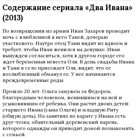
Содержание сериала «Два Ивана»
(2013)
По возвращении из армии Иван Захаров проводит
ночь с влюбленной в него Таней, дочерью
участкового. Наутро отец Тани видит их вдвоем и
требует, чтобы Иван женился на девушке. Иван
вынужден согласиться, хотя в другом городе его
ждет беременная невеста Оля. В день свадьбы Ивана
и Тани в село приезжает Оля, видит, что ее
возлюбленный обманул ее. У нее начинаются
преждевременные роды.
Прошло 20 лет. Ольга замужем за Федором,
благородным человеком, женившимся на ней и
усыновившим её ребенка. Они растят двоих детей:
старшего Ивана (сына Ольги) и младшую Риту
(общую дочь). На занятиях по карате у Ивана есть
друг-тезка, обаятельный деревенский парень,
которого однажды он приводит домой познакомить
с семьей.