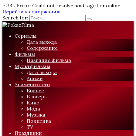
cURL Error: Could not resolve host: agriflor.online
Перейти к содержанию
Search for:
Сериалы
Дата выхода
Содержание
Фильмы
Название фильма
Мультфильмы
Дата выхода
Аниме
Знаменитости
Бизнес
Блогеры
Кино
Мода
Музыка
Политика
TV
Праздники