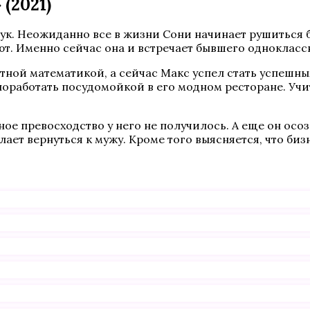
(2021)
. Неожиданно все в жизни Сони начинает рушиться бук
яют. Именно сейчас она и встречает бывшего одноклас
стной математикой, а сейчас Макс успел стать успеш
оработать посудомойкой в его модном ресторане. Учит
е превосходство у него не получилось. А еще он осозн
лает вернуться к мужу. Кроме того выясняется, что б