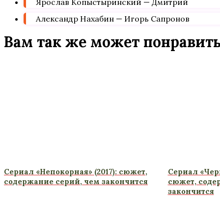
Ярослав Копыстыринский — Дмитрий
Александр Нахабин — Игорь Сапронов
Вам так же может понравит
Сериал «Непокорная» (2017): сюжет,
Сериал «Черн
содержание серий, чем закончится
сюжет, соде
закончится