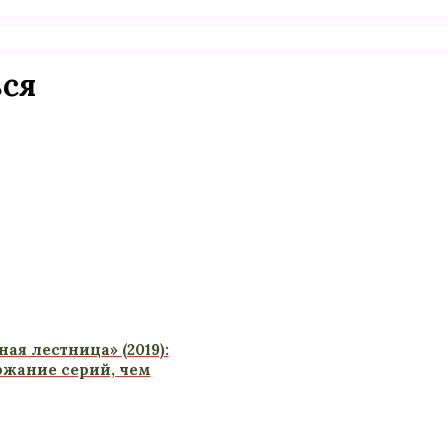
ься
ая лестница» (2019):
ржание серий, чем