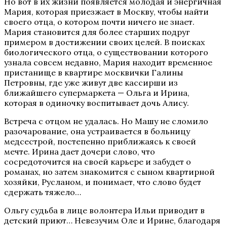
Но вот в их жизни появляется молодая и энергичная
Мария, которая приезжает в Москву, чтобы найти
своего отца, о котором почти ничего не знает.
Мария становится для более старших подруг
примером в достижении своих целей. В поисках
биологического отца, о существовании которого
узнала совсем недавно, Мария находит временное
пристанище в квартире москвички Галины
Петровны, где уже живут две кассирши из
ближайшего супермаркета — Ольга и Ирина,
которая в одиночку воспитывает дочь Алису.
Встреча с отцом не удалась. Но Машу не сломило
разочарование, она устраивается в больницу
медсестрой, постепенно приближаясь к своей
мечте. Ирина дает дочери слово, что
сосредоточится на своей карьере и забудет о
романах, но затем знакомится с сыном квартирной
хозяйки, Русланом, и понимает, что слово будет
сдержать тяжело…
Ольгу судьба в лице волонтера Ильи приводит в
детский приют… Невезучим Оле и Ирине, благодаря