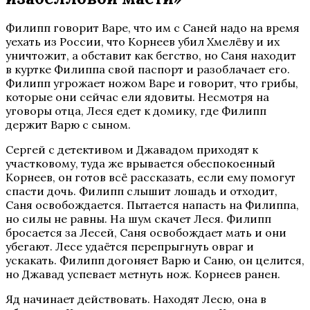
Филипп говорит Варе, что им с Саней надо на время
уехать из России, что Корнеев убил Хмелёву и их
уничтожит, а обставит как бегство, но Саня находит
в куртке Филиппа свой паспорт и разоблачает его.
Филипп угрожает ножом Варе и говорит, что грибы,
которые они сейчас ели ядовиты. Несмотря на
уговоры отца, Леся едет к домику, где Филипп
держит Варю с сыном.
Сергей с детективом и Джавадом приходят к
участковому, туда же врывается обеспокоенный
Корнеев, он готов всё рассказать, если ему помогут
спасти дочь. Филипп слышит лошадь и отходит,
Саня освобождается. Пытается напасть на Филиппа,
но силы не равны. На шум скачет Леся. Филипп
бросается за Лесей, Саня освобождает мать и они
убегают. Лесе удаётся перепрыгнуть овраг и
ускакать. Филипп догоняет Варю и Саню, он целится,
но Джавад успевает метнуть нож. Корнеев ранен.
Яд начинает действовать. Находят Лесю, она в