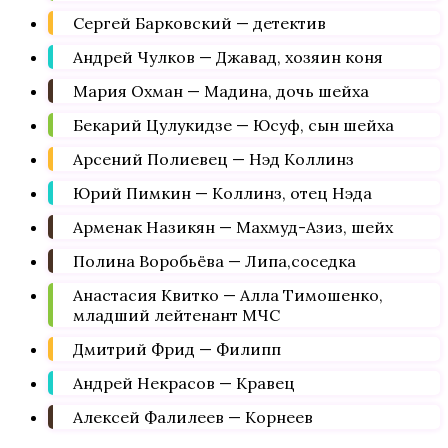
Сергей Барковский — детектив
Андрей Чулков — Джавад, хозяин коня
Мария Охман — Мадина, дочь шейха
Бекарий Цулукидзе — Юсуф, сын шейха
Арсений Полиевец — Нэд Коллинз
Юрий Пимкин — Коллинз, отец Нэда
Арменак Назикян — Махмуд-Азиз, шейх
Полина Воробьёва — Липа,соседка
Анастасия Квитко — Алла Тимошенко,
младший лейтенант МЧС
Дмитрий Фрид — Филипп
Андрей Некрасов — Кравец
Алексей Фалилеев — Корнеев