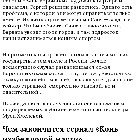
России семьи Ворониных. Художник Варвара и
спасатель Сергей решили развестись. Однако есть
проблема, с которой они могут справиться только
вместе. Их пятнадцатилетний сын Саня — заядлый
геймер. Чтобы избавить Саню от зависимости,
Варвара увозит его за город, и там подросток
начинает заниматься конным спортом.
На розыски коня брошены силы полиций многих
государств, в том числе и России. Волею
всемогущего случая развалившаяся семья
Ворониных оказывается втянутой в эту «восточную
сказку о волшебном коне», оказавшуюся для них не
только страшной, смертельно опасной, но и
спасительной…
Неожиданно для всех Саня становится главным
подозреваемым в убийстве местной жительницы
Муси Хмелевой.
Чем закончится сериал «Конь
изабелловой масти»