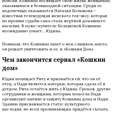
поиски, Кошкина посвящает свою жизнь женщинам,
оказавшимся в безвыходной ситуации. Среди ее
подопечных оказывается Наталья Большова –
известная телеведущая женского ток-шоу, которая
по иронии судьбы сама стала жертвой домашнего
насилия. В муже-мучителе Большовой Кошкина
неожиданно узнает… Юдина.
Понимая, что Кошкина знает о нем слишком много,
он решает уничтожить и ее, и «Кошкин Дом».
Чем закончится сериал «Кошкин
дом»
Юдин похищает Риту и признаётся ей, что он её
отец, а Надя является матерью, которая сдала её в
детдом. Рита остаётся жить у Юдина. Громов, другие
сотрудники и женщины, которым помогла Надя
организуют митинг в защиту Кошкина дома и Нади.
Зданию присваивается статус культурного
наследия, но всем проживающим придётся съехать.