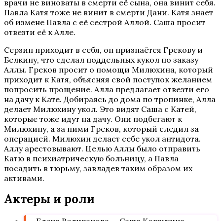
врачи не виноваты в смерти её сына, она винит себя.
Павла Катя тоже не винит в смерти Дани. Катя знает
об измене Павла с её сестрой Аллой. Саша просит
отвезти её к Алле.
Серзин приходит в себя, он признаётся Грекову и
Белкину, что сделал поддельных кукол по заказу
Аллы. Греков просит о помощи Милюхина, который
приходит к Катя, объясняя свой поступок желанием
попросить прощение. Алла предлагает отвезти его
на дачу к Кате. Добираясь до дома по тропинке, Алла
делает Милюхину укол. Это видят Саша с Катей,
которые тоже идут на дачу. Они подбегают к
Милюхину, а за ними Греков, который следил за
операцией. Милюхин делает себе укол антидота.
Аллу арестовывают. Целью Аллы было отправить
Катю в психиатрическую больницу, а Павла
посадить в тюрьму, завладев таким образом их
активами.
Актеры и роли