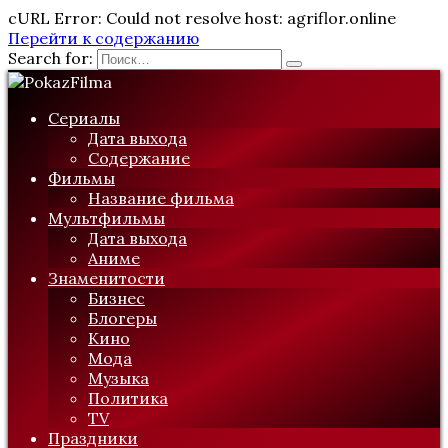
cURL Error: Could not resolve host: agriflor.online
Перейти к содержанию
Search for:
Сериалы
Дата выхода
Содержание
Фильмы
Название фильма
Мультфильмы
Дата выхода
Аниме
Знаменитости
Бизнес
Блогеры
Кино
Мода
Музыка
Политика
TV
Праздники