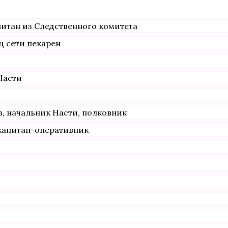
питан из Следственного комитета
ц сети пекарен
Насти
, начальник Насти, полковник
 капитан-оперативник