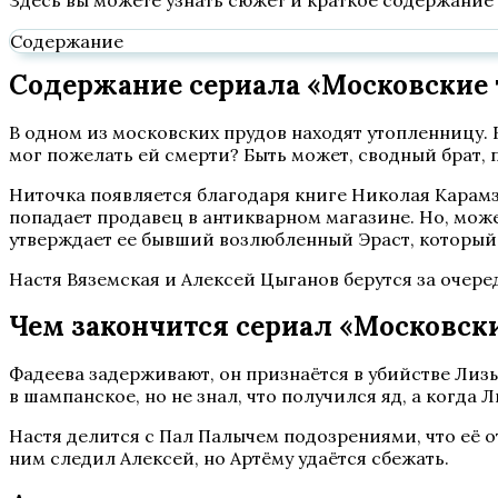
Здесь вы можете узнать сюжет и краткое содержание 
Содержание
Содержание сериала «Московские т
В одном из московских прудов находят утопленницу. 
мог пожелать ей смерти? Быть может, сводный брат,
Ниточка появляется благодаря книге Николая Карамз
попадает продавец в антикварном магазине. Но, може
утверждает ее бывший возлюбленный Эраст, который 
Настя Вяземская и Алексей Цыганов берутся за очер
Чем закончится сериал «Московски
Фадеева задерживают, он признаётся в убийстве Лиз
в шампанское, но не знал, что получился яд, а когда 
Настя делится с Пал Палычем подозрениями, что её о
ним следил Алексей, но Артёму удаётся сбежать.