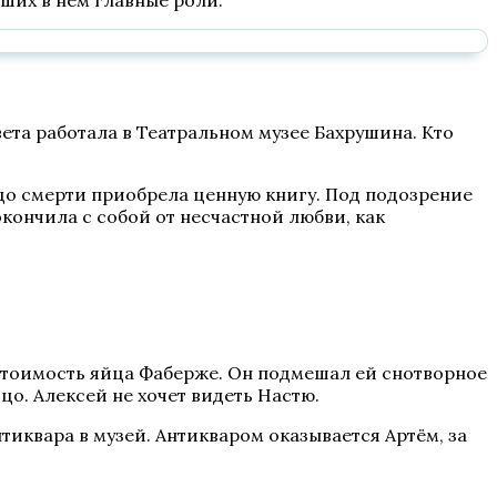
вших в нем главные роли.
ета работала в Театральном музее Бахрушина. Кто
до смерти приобрела ценную книгу. Под подозрение
кончила с собой от несчастной любви, как
 стоимость яйца Фаберже. Он подмешал ей снотворное
йцо. Алексей не хочет видеть Настю.
тиквара в музей. Антикваром оказывается Артём, за