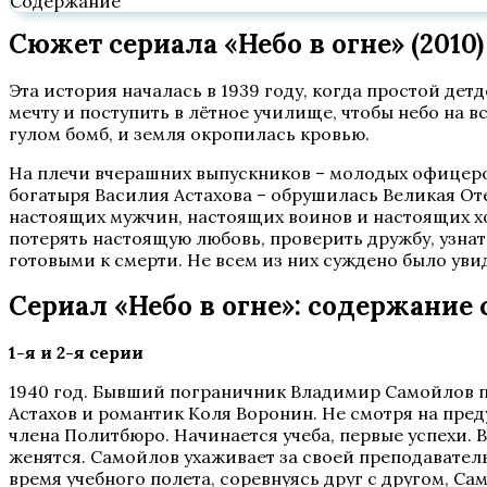
Содержание
Сюжет сериала «Небо в огне» (2010)
Эта история началась в 1939 году, когда простой д
мечту и поступить в лётное училище, чтобы небо на 
гулом бомб, и земля окропилась кровью.
На плечи вчерашних выпускников – молодых офицеро
богатыря Василия Астахова – обрушилась Великая От
настоящих мужчин, настоящих воинов и настоящих хоз
потерять настоящую любовь, проверить дружбу, узнать
готовыми к смерти. Не всем из них суждено было увид
Сериал «Небо в огне»: содержание 
1-я и 2-я серии
1940 год. Бывший пограничник Владимир Самойлов по
Астахов и романтик Коля Воронин. Не смотря на пре
члена Политбюро. Начинается учеба, первые успехи. 
женятся. Самойлов ухаживает за своей преподавател
время учебного полета, соревнуясь друг с другом, Са