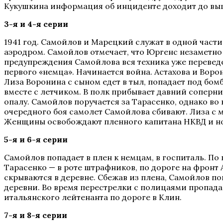
Кукушкина информация об инциденте доходит до вы
3-я и 4-я серии
1941 год. Самойлов и Марецкий служат в одной части
аэродром. Самойлов отмечает, что Юргенс незаметно
предупреждения Самойлова вся техника уже переведе
первого «немца». Начинается война. Астахова и Воро
Лиза Воронина с сыном едет в тыл, попадает под бо
вместе с летчиком. В полк прибывает давний соперни
опалу. Самойлов поручается за Тарасенко, однако во
очередного боя самолет Самойлова сбивают. Лиза с 
Женщины освобождают пленного капитана НКВД и но
5-я и 6-я серии
Самойлов попадает в плен к немцам, в госпиталь. По
Тарасенко — в роте штрафников, по дороге на фронт 
скрываются в деревне. Сбежав из плена, Самойлов по
деревни. Во время перестрелки с полицаями пропада
итальянского лейтенанта по дороге в Клин.
7-я и 8-я серии