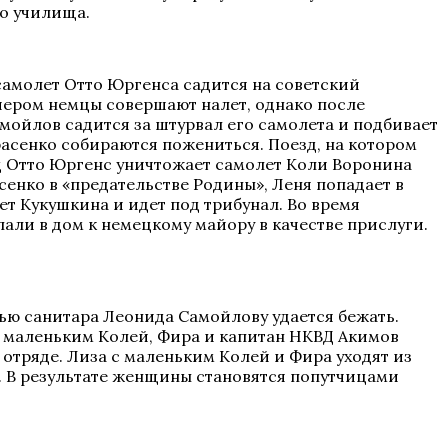
о училища.
 самолет Отто Юргенса садится на советский
ечером немцы совершают налет, однако после
мойлов садится за штурвал его самолета и подбивает
расенко собираются пожениться. Поезд, на котором
ец Отто Юргенс уничтожает самолет Коли Воронина
енко в «предательстве Родины», Леня попадает в
т Кукушкина и идет под трибунал. Во время
али в дом к немецкому майору в качестве прислуги.
щью санитара Леонида Самойлову удается бежать.
 с маленьким Колей, Фира и капитан НКВД Акимов
 отряде. Лиза с маленьким Колей и Фира уходят из
б. В результате женщины становятся попутчицами