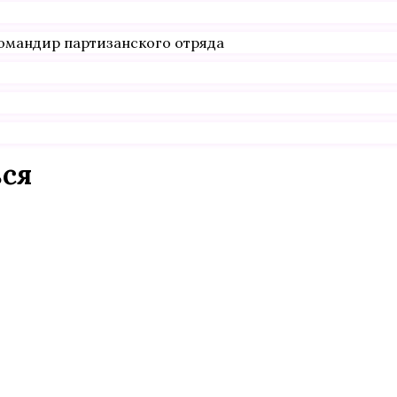
омандир партизанского отряда
ься