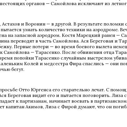
шестоящих органов — Самойлова исключают из летног
, Астахов и Воронин — в другой. В результате поломки
 пытается узнать количество техники на аэродроме. В
на на запасной аэродром. Костя Марецкий ранен — Са
нина переводят в часть Самойлова. Ася Береговая и Та
мбежку. Первые потери — во время боевого вылета нем
к Самойлова — Тарасенко. После обвинения отца Тарас
 время попойки Тарасенко случайным выстрелом убивае
маленьким Колей и медсестра Фира спаслись — они поп
чью бегут.
 просьбе Отто Юргенса его старательно лечат. С помо
Ася Береговая видит его и пытается поговорить. Лиза
падает к партизанам, начинает воевать в партизанском
ет капитан Акимов, Лиза с Фирой думают, что он поги