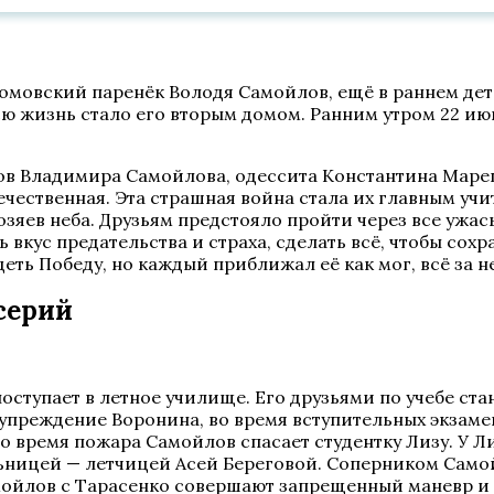
етдомовский паренёк Володя Самойлов, ещё в раннем д
всю жизнь стало его вторым домом. Ранним утром 22 и
в Владимира Самойлова, одессита Константина Марец
ечественная. Эта страшная война стала их главным у
яев неба. Друзьям предстояло пройти через все ужасы
 вкус предательства и страха, сделать всё, чтобы сохр
еть Победу, но каждый приближал её как мог, всё за н
серий
ступает в летное училище. Его друзьями по учебе ста
дупреждение Воронина, во время вступительных экзам
Во время пожара Самойлов спасает студентку Лизу. У 
ьницей — летчицей Асей Береговой. Соперником Самойл
мойлов с Тарасенко совершают запрещенный маневр и чу