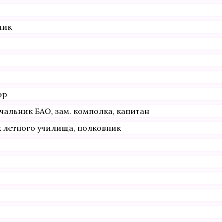
чик
ор
альник БАО, зам. комполка, капитан
 летного училища, полковник