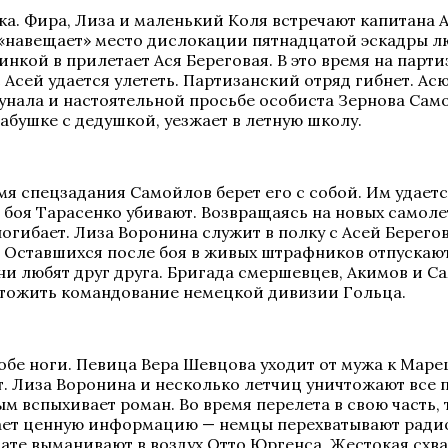
ка. Фира, Лиза и маленький Коля встречают капитана 
 «навещает» место дислокации пятнадцатой эскадры
кой в прилетает Ася Береговая. В это время на парти
 Асей удается улететь. Партизанский отряд гибнет. А
унала и настоятельной просьбе особиста Зернова Сам
абушке с дедушкой, уезжает в летную школу.
мя спецзадания Самойлов берет его с собой. Им удаетс
 боя Тарасенко убивают. Возвращаясь на новых самолет
погибает. Лиза Воронина служит в полку с Асей Берег
. Оставшихся после боя в живых штрафников отпускают
ни любят друг друга. Бригада смершевцев, Акимов и 
ичтожить командование немецкой дивизии Гольца.
бе ноги. Певица Вера Шевцова уходит от мужа к Маре
. Лиза Воронина и несколько летчиц уничтожают все п
 вспыхивает роман. Во время перелета в свою часть, 
ает ценную информацию — немцы перехватывают радио
ьтате выманивают в воздух Отто Юргенса. Жестокая сх