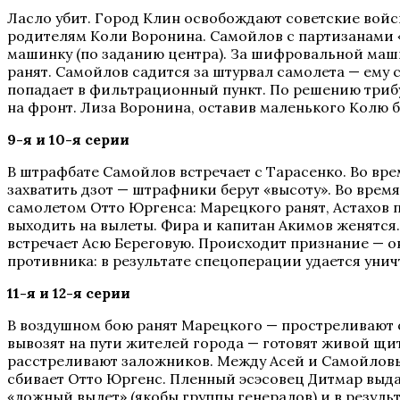
Ласло убит. Город Клин освобождают советские войс
родителям Коли Воронина. Самойлов с партизанами
машинку (по заданию центра). За шифровальной машин
ранят. Самойлов садится за штурвал самолета — ему с
попадает в фильтрационный пункт. По решению триб
на фронт. Лиза Воронина, оставив маленького Колю б
9-я и 10-я серии
В штрафбате Самойлов встречает с Тарасенко. Во вре
захватить дзот — штрафники берут «высоту». Во время
самолетом Отто Юргенса: Марецкого ранят, Астахов 
выходить на вылеты. Фира и капитан Акимов женятся
встречает Асю Береговую. Происходит признание — о
противника: в результате спецоперации удается ун
11-я и 12-я серии
В воздушном бою ранят Марецкого — простреливают о
вывозят на пути жителей города — готовят живой щит
расстреливают заложников. Между Асей и Самойловым
сбивает Отто Юргенс. Пленный эсэсовец Дитмар выд
«ложный вылет» (якобы группы генералов) и в резул