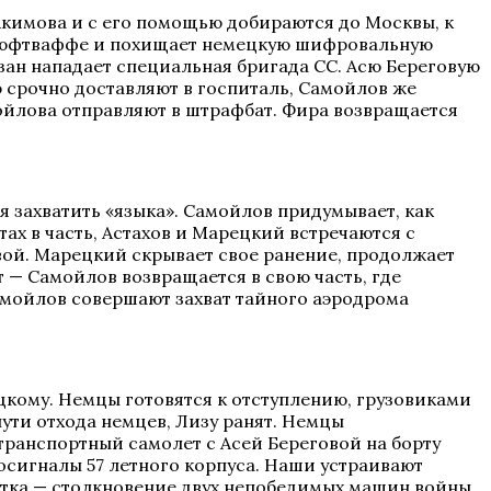
Акимова и с его помощью добираются до Москвы, к
 люфтваффе и похищает немецкую шифровальную
зан нападает специальная бригада СС. Асю Береговую
сю срочно доставляют в госпиталь, Самойлов же
ойлова отправляют в штрафбат. Фира возвращается
я захватить «языка». Самойлов придумывает, как
ах в часть, Астахов и Марецкий встречаются с
овой. Марецкий скрывает свое ранение, продолжает
 — Самойлов возвращается в свою часть, где
Самойлов совершают захват тайного аэродрома
цкому. Немцы готовятся к отступлению, грузовиками
ути отхода немцев, Лизу ранят. Немцы
транспортный самолет с Асей Береговой на борту
сигналы 57 летного корпуса. Наши устраивают
ватка — столкновение двух непобедимых машин войны,