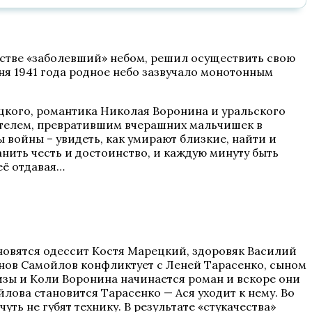
етстве «заболевший» небом, решил осуществить свою
юня 1941 года родное небо зазвучало монотонным
кого, романтика Николая Воронина и уральского
чителем, превратившим вчерашних мальчишек в
 войны – увидеть, как умирают близкие, найти и
анить честь и достоинство, и каждую минуту быть
её отдавая…
новятся одессит Костя Марецкий, здоровяк Василий
енов Самойлов конфликтует с Леней Тарасенко, сыном
Лизы и Коли Воронина начинается роман и вскоре они
ова становится Тарасенко — Ася уходит к нему. Во
ть не губят технику. В результате «стукачества»