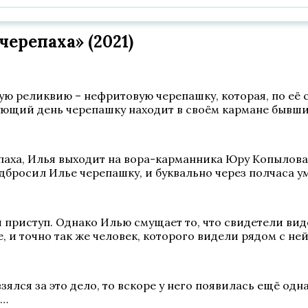
ерепаха» (2021)
 реликвию – нефритовую черепашку, которая, по её сл
ующий день черепашку находит в своём кармане бывш
паха, Илья выходит на вора-карманника Юру Копылова,
дбросил Илье черепашку, и буквально через полчаса у
приступ. Однако Илью смущает то, что свидетели ви
, и точно так же человек, которого видели рядом с не
зялся за это дело, то вскоре у него появилась ещё од
а…