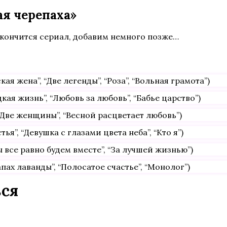
я черепаха»
акончится сериал, добавим немного позже…
я жена”, “Две легенды”, “Роза”, “Вольная грамота”)
ая жизнь”, “Любовь за любовь”, “Бабье царство”)
 “Две женщины”, “Весной расцветает любовь”)
я”, “Девушка с глазами цвета неба”, “Кто я”)
 все равно будем вместе”, “За лучшей жизнью”)
пах лаванды”, “Полосатое счастье”, “Монолог”)
ься