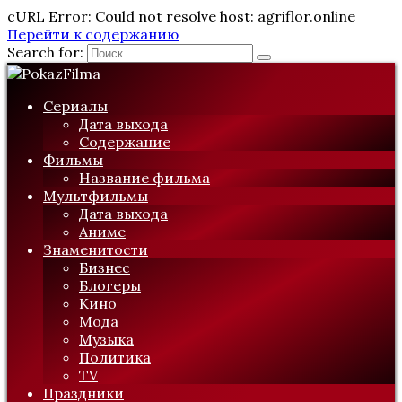
cURL Error: Could not resolve host: agriflor.online
Перейти к содержанию
Search for:
Сериалы
Дата выхода
Содержание
Фильмы
Название фильма
Мультфильмы
Дата выхода
Аниме
Знаменитости
Бизнес
Блогеры
Кино
Мода
Музыка
Политика
TV
Праздники