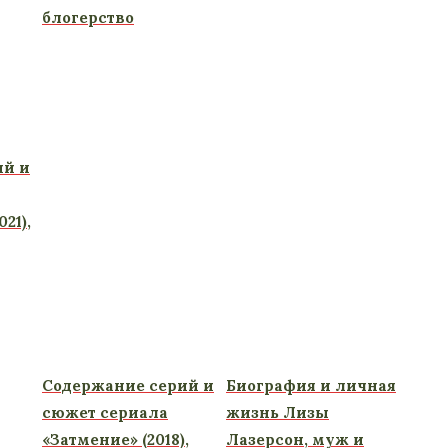
блогерство
ий и
21),
Содержание серий и
Биография и личная
сюжет сериала
жизнь Лизы
«Затмение» (2018),
Лазерсон, муж и