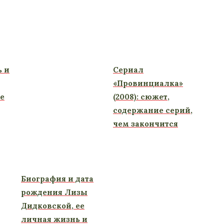
ь и
Сериал
«Провинциалка»
ие
(2008): сюжет,
содержание серий,
чем закончится
Биография и дата
рождения Лизы
Дидковской, ее
личная жизнь и