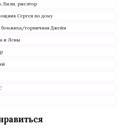
к Лили, риелтор
мощник Сергея по дому
, бомжиха/горничная Джейн
а и Лены
ер
ий
С
нравиться