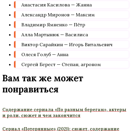
Анастасия Касилова — Жанна
Александр Миронов — Максим
Владимир Ямненко — Пётр
Алла Мартынюк — Василиса
Виктор Сарайкин — Игорь Витальевич
Олеся Голуб — Анна
Сергей Берест — Степан, агроном
Вам так же может
понравиться
Содержание сериала «По разным берегам», актеры
и роли, сюжет и чем закончится
Сериал «Потерянные» (2021): сюжет, содержание