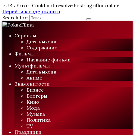
cURL Error: Could not resolve host: agriflor.online
Перейти к содержанию
Search for:
Сериалы
Дата выхода
Содержание
Фильмы
Название фильма
Мультфильмы
Дата выхода
Аниме
Знаменитости
Бизнес
Блогеры
Кино
Мода
Музыка
Политика
TV
Праздники