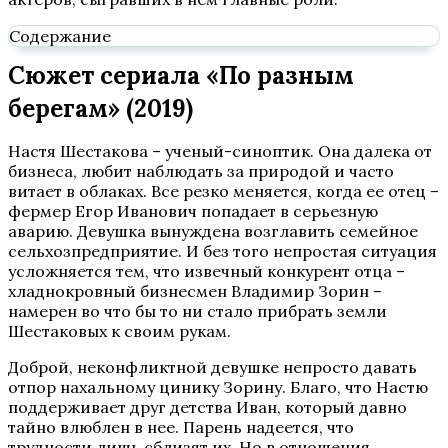
Содержание
Сюжет сериала «По разным
берегам» (2019)
Настя Шестакова – ученый-синоптик. Она далека от
бизнеса, любит наблюдать за природой и часто
витает в облаках. Все резко меняется, когда ее отец –
фермер Егор Иванович попадает в серьезную
аварию. Девушка вынуждена возглавить семейное
сельхозпредприятие. И без того непростая ситуация
усложняется тем, что извечный конкурент отца –
хладнокровный бизнесмен Владимир Зорин –
намерен во что бы то ни стало прибрать земли
Шестаковых к своим рукам.
Доброй, неконфликтной девушке непросто давать
отпор нахальному цинику Зорину. Благо, что Настю
поддерживает друг детства Иван, который давно
тайно влюблен в нее. Парень надеется, что
трудности лишь сблизят их. Но в отношения