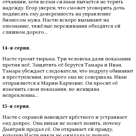
отчаянии, хотя всеми силами пытается не терять
надежду. Егор уверен, что сможет уговорить дочь
подписать ему доверенность на управление
бизнесом мужа. Настю вскоре вызывают на
опознание, тяжёлые переживания обходятся ей
слишком дорого…
14-я серия.
Насте грозит тюрьма. Три человека дали показания
против неё. Защитить её берутся Тамара и Иван.
Тамара убеждает следователя, что подругу обвиняют
в преступлении, которого она не совершала. Иван
отправляется к Марии Карповне. Он просит её
изменить свои показания, но женщина
непреклонна…
15-я серия.
Настя с охраной навещает крёстного и устраивает
ему допрос. Она никак не может понять, почему
Дмитрий предал её. Он открывает ей правду,
которую Настя никак не ожидала услышать…