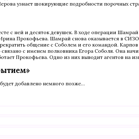
рова узнает шокирующие подробности порочных страст
есте с ней и десяток девушек. В ходе операции Шамра
ь Ирина Прокофьева. Шамрай снова оказывается в СИЗО
 прекратить общение с Соболем и его командой. Карпо
 связано с именем полковника Егора Соболя. Она начин
аботает Прокофьева. Одно из них выводит агентов на 
рытием»
 будет добавлено немного позже…