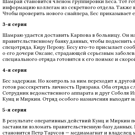
Шамрай становится членом группировки Беса. Тот го
информацию коллегам из секретного отдела. Также вы
Чтобы проверить нового снайпера, Бес приказывает 
3-я серия
Шамраю удается доставить Карпова в больницу. Он н
правительственному банку данных, чтобы подменить 
спецотряда, Киру Перову. Бесу кто-то присылает соо
о его дочери Оксане, страдающей серьезным заболева
специального отряда готовятся к его поимке и скор
4-я серия
Бес задержан. Но контроль за ним переходит к друг
готов рассекретить личность Призрака. Оба отряда с
Сотрудник ведомственного аппарата и друг Соболя И
Кунц и Миркин. Отряд особого назначения выходит на
5-я серия
В результате оперативных действий Кунц и Миркин п
заставили взломать правительственную базу данных. 
становится Петр Тарусов — медиамагнат и владелец 