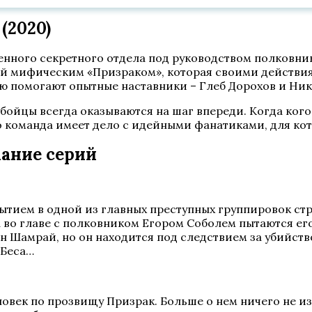
(2020)
нного секретного отдела под руководством полковник
й мифическим «Призраком», которая своими действия
лю помогают опытные наставники – Глеб Дорохов и Ник
 бойцы всегда оказываются на шаг впереди. Когда кого
о команда имеет дело с идейными фанатиками, для кот
ание серий
ытием в одной из главных преступных группировок стр
а во главе с полковником Егором Соболем пытаются ег
н Шамрай, но он находится под следствием за убийств
 Беса…
еловек по прозвищу Призрак. Больше о нем ничего не и