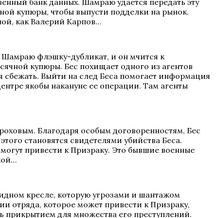
енный банк данных. Шамраю удается передать эту
чной купюры, чтобы выпусти подделки на рынок.
ной, как Валерий Карпов…
т Шамраю флэшку-дубликат, и он мчится к
сячной купюры. Бес похищает одного из агентов
ся сбежать. Выйти на след Беса помогает информация
ентре якобы накануне ее операции. Там агенты
ороховым. Благодаря особым договоренностям, Бес
 этого становятся свидетелями убийства Беса.
 могут привести к Призраку. Это бывшие военные
кой…
лидном кресле, которую угрозами и шантажом
ии отряда, которое может привести к Призраку,
шь прикрытием для множества его преступлений.