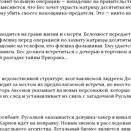
товит большую операцию — нападение на правительств
ясняется, что Бес хочет украсть матрицу десятитыся
ему убить своего помощника-предателя. Это — никто и
аходится на грани жизни и смерти. Белохвост передае
флешку перед операцией по захвату матрицы десятиты
бщение на телефон, что флешка фальшивая. Ему удает
нием. Бес должен встретиться с дочерью в торговом ц
ой разгадке тайны Призрака…
ой ведомственной структуре, возглавляемой Андреем Д
ледят за местом их предполагаемой встречи, но вместо
горь Аксенов указывает на новых персонажей, которые
 их след и устанавливает их связь с загадочной Русал
огибают. Русалкой оказывается девушка-хакер в инва
Карпов идет на поправку. Новым звеном в расследован
модельного агентства. Легальный бизнес является ли