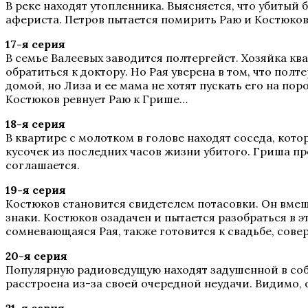
В реке находят утопленника. Выясняется, что убитый
афериста. Петров пытается помирить Раю и Костюко
17-я серия
В семье Валеевых заводится полтергейст. Хозяйка ква
обратиться к доктору. Но Рая уверена в том, что полт
домой, но Лиза и ее мама не хотят пускать его на по
Костюков ревнует Раю к Грише…
18-я серия
В квартире с молотком в голове находят соседа, кот
кусочек из последних часов жизни убитого. Гриша пр
соглашается.
19-я серия
Костюков становится свидетелем потасовки. Он вмеш
знаки. Костюков озадачен и пытается разобраться в э
сомневающаяся Рая, также готовится к свадьбе, сов
20-я серия
Популярную радиоведущую находят задушенной в собс
расстроена из-за своей очередной неудачи. Видимо, 