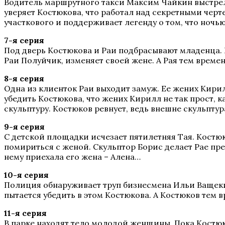
Водитель маршрутного такси Максим Чайкин выстрело
уверяет Костюкова, что работал над секретными черт
участкового и поддерживает легенду о том, что ночь
7-я серия
Под дверь Костюкова и Раи подбрасывают младенца. Р
Раи Полуйчик, изменяет своей жене. А Рая тем врем
8-я серия
Одна из клиенток Раи выходит замуж. Ее жених Кири
убедить Костюкова, что жених Кирилл не так прост, 
скульптуру. Костюков ревнует, ведь внешне скульпту
9-я серия
С детской площадки исчезает пятилетняя Тая. Костюк
помириться с женой. Скульптор Борис делает Рае пред
нему приехала его жена – Алена…
10-я серия
Полиция обнаруживает труп бизнесмена Ильи Ващекина
пытается убедить в этом Костюкова. А Костюков тем 
11-я серия
В парке находят тело молодой женщины. Пока Костюк