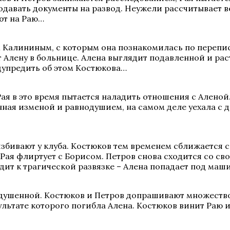
подавать документы на развод. Неужели рассчитывает 
ют на Раю…
алининым, с которым она познакомилась по переписке
т Алену в больнице. Алена выглядит подавленной и ра
едупредить об этом Костюкова…
я в это время пытается наладить отношения с Аленой. 
енная изменой и равнодушием, на самом деле уехала с 
ивают у клуба. Костюков тем временем сближается с А
 Рая флиртует с Борисом. Петров снова сходится со с
дит к трагической развязке – Алена попадает под маш
адушенной. Костюков и Петров допрашивают множество
зультате которого погибла Алена. Костюков винит Раю 