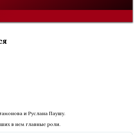
ся
ртамонова и Руслана Паушу.
вших в нем главные роли.