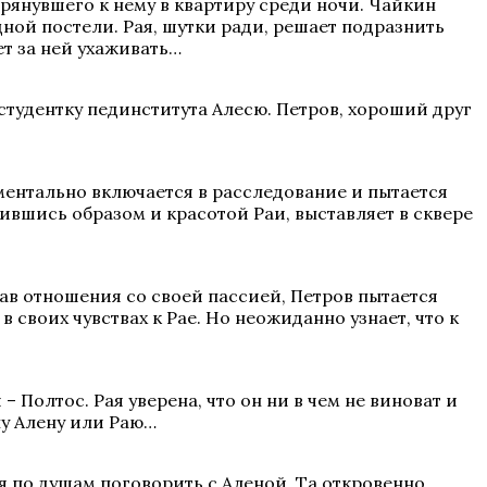
рянувшего к нему в квартиру среди ночи. Чайкин
ной постели. Рая, шутки ради, решает подразнить
ет за ней ухаживать…
студентку пединститута Алесю. Петров, хороший друг
ментально включается в расследование и пытается
вившись образом и красотой Раи, выставляет в сквере
вав отношения со своей пассией, Петров пытается
 своих чувствах к Рае. Но неожиданно узнает, что к
Полтос. Рая уверена, что он ни в чем не виноват и
ну Алену или Раю…
я по душам поговорить с Аленой. Та откровенно