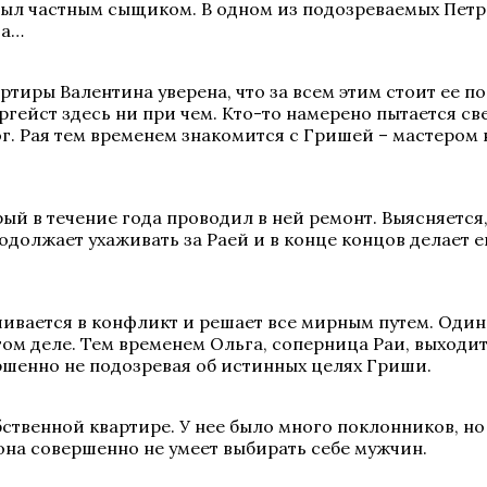
 был частным сыщиком. В одном из подозреваемых Петр
ва…
ртиры Валентина уверена, что за всем этим стоит ее п
ергейст здесь ни при чем. Кто-то намерено пытается св
рог. Рая тем временем знакомится с Гришей – мастером 
орый в течение года проводил в ней ремонт. Выясняетс
одолжает ухаживать за Раей и в конце концов делает 
ивается в конфликт и решает все мирным путем. Один
том деле. Тем временем Ольга, соперница Раи, выходит
ершенно не подозревая об истинных целях Гриши.
твенной квартире. У нее было много поклонников, но
она совершенно не умеет выбирать себе мужчин.