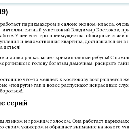
19)
работает парикмахером в салоне эконом-класса, очень
 – интеллигентный участковый Владимир Костюков, пр
работе. У нее есть три преимущества: обширные связи 
пления и ведомственная квартира, доставшаяся ей в на
а деться!
ние и ловко раскалывает криминальные ребусы! С пом
 морочившего голову богатым дамочкам, раскрыть тайну
стоянно что-то мешает: к Костюкову возвращается жен
ые «подруги» так и вовсе распускают некрасивые слух
бороться!..
ие серий
 языком и громким голосом. Она работает парикмахе
 со своим ухажером и обращает внимание на нового у