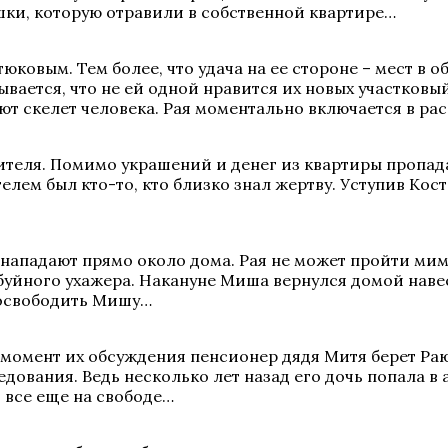
ки, которую отравили в собственной квартире…
юковым. Тем более, что удача на ее стороне – мест в
ывается, что не ей одной нравится их новых участковы
ют скелет человека. Рая моментально включается в р
теля. Помимо украшений и денег из квартиры пропадае
телем был кто-то, кто близко знал жертву. Уступив Ко
нападают прямо около дома. Рая не может пройти мимо
 буйного ухажера. Накануне Миша вернулся домой наве
т освободить Мишу…
 момент их обсуждения пенсионер дядя Митя берет Ра
едования. Ведь несколько лет назад его дочь попала в
 все еще на свободе…