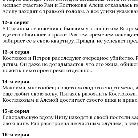
мешает счастью Раи и Костюкова! Алена отказалась 
Алену находят с травмой головы. А все улики указыва
12-я серия
У Сюзанны отношения с бывшим уголовником Егором К
где его обвиняют в краже. Рая тем временем навещае
забирает ее в свою квартиру. Правда, не успевает пр
13-я серия
Костюков и Петров расследуют очередное убийство. Ра
детям. Он даже не догадывается, что его жена, обиж
пожить некоторое время отдельно…
14-я серия
Максима, многообещающего молодого спортсмена, изб
еще любит свою жену. Пытаясь разозлить Костюкова,
Костюковым и Аленой достигает своего пика и приво
15-я серия
Генеральскую вдову Нину находят в своей постели з
свою вину. Рая расстроена несчастным случаем, в ре
16-я серия