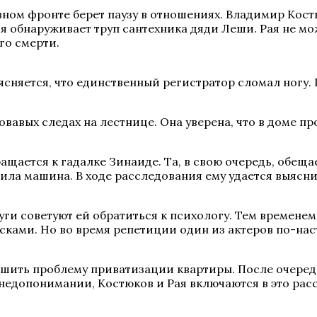
ном фронте берет паузу в отношениях. Владимир Костю
 обнаруживает труп сантехника дяди Леши. Рая не мож
го смерти.
ыясняется, что единственный регистратор сломал ногу.
овавых следах на лестнице. Она уверена, что в доме п
щается к гадалке Зинаиде. Та, в свою очередь, обеща
ила машина. В ходе расследования ему удается выяснит
ги советуют ей обратиться к психологу. Тем временем
сками. Но во время репетиции один из актеров по-нас
шить проблему приватизации квартиры. После очередн
 недопонимании, Костюков и Рая включаются в это рас