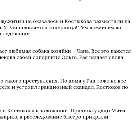
 общежитии не оказалось и Костюкова разместили на
й. У Раи появляется соперница! Тем временем во
асследование…
т любимая собака хозяйки – Чапа. Все это кажется
стюкова своей сопернице Ольге, Рая решает снова
 такого преступления. Но дома у Раи тоже не все
селе и устроил грандиозный скандал. Костюков по
ю и Костюкова в заложники. Причина у дяди Мити
 аварию, а расследование быстро прикрыли.