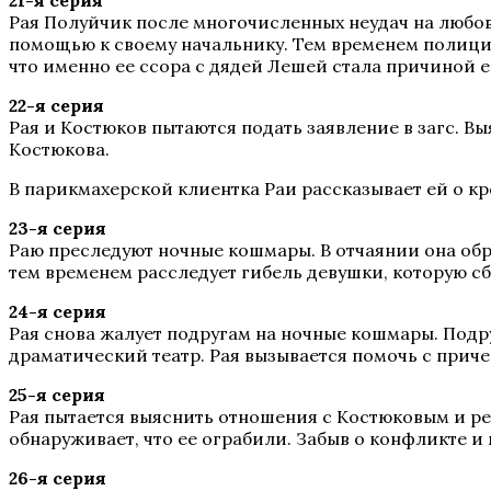
21-я серия
Рая Полуйчик после многочисленных неудач на любов
помощью к своему начальнику. Тем временем полиция
что именно ее ссора с дядей Лешей стала причиной е
22-я серия
Рая и Костюков пытаются подать заявление в загс. В
Костюкова.
В парикмахерской клиентка Раи рассказывает ей о кр
23-я серия
Раю преследуют ночные кошмары. В отчаянии она обра
тем временем расследует гибель девушки, которую сб
24-я серия
Рая снова жалует подругам на ночные кошмары. Подру
драматический театр. Рая вызывается помочь с приче
25-я серия
Рая пытается выяснить отношения с Костюковым и ре
обнаруживает, что ее ограбили. Забыв о конфликте и
26-я серия