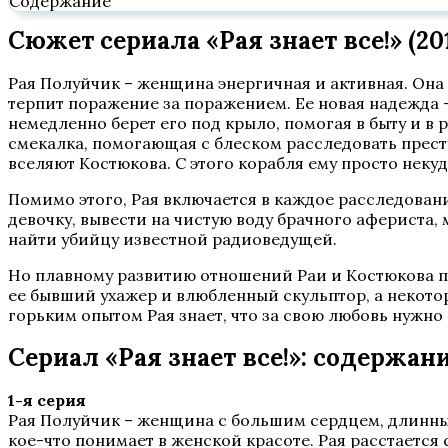
Содержание
Сюжет сериала «Рая знает все!» (20
Рая Полуйчик – женщина энергичная и активная. Она 
терпит поражение за поражением. Ее новая надежда
немедленно берет его под крыло, помогая в быту и в 
смекалка, помогающая с блеском расследовать престу
вселяют Костюкова. С этого корабля ему просто некуд
Помимо этого, Рая включается в каждое расследова
девочку, вывести на чистую воду брачного афериста,
найти убийцу известной радиоведущей.
Но плавному развитию отношений Раи и Костюкова по
ее бывший ухажер и влюбленный скульптор, а некотор
горьким опытом Рая знает, что за свою любовь нужно 
Сериал «Рая знает все!»: содержан
1-я серия
Рая Полуйчик – женщина с большим сердцем, длинным
кое-что понимает в женской красоте. Рая расстается