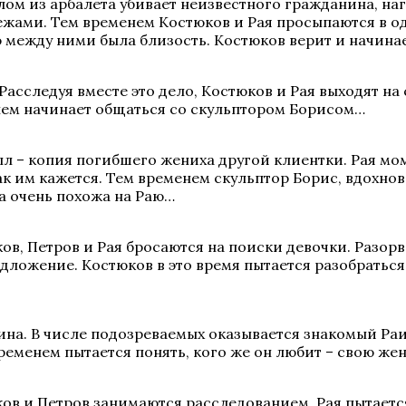
м из арбалета убивает неизвестного гражданина, наг
ежами. Тем временем Костюков и Рая просыпаются в од
ю между ними была близость. Костюков верит и начина
асследуя вместе это дело, Костюков и Рая выходят на 
енем начинает общаться со скульптором Борисом…
лл – копия погибшего жениха другой клиентки. Рая мо
как им кажется. Тем временем скульптор Борис, вдохно
ра очень похожа на Раю…
ов, Петров и Рая бросаются на поиски девочки. Разор
ложение. Костюков в это время пытается разобраться в
. В числе подозреваемых оказывается знакомый Раи – 
временем пытается понять, кого же он любит – свою же
ов и Петров занимаются расследованием, Рая пытаетс