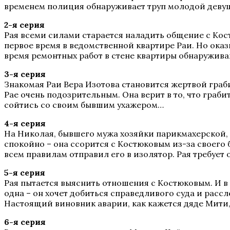
временем полиция обнаруживает труп молодой девуш
2-я серия
Рая всеми силами старается наладить общение с Кост
первое время в ведомственной квартире Раи. Но оказ
время ремонтных работ в стене квартиры обнаружива
3-я серия
Знакомая Раи Вера Изотова становится жертвой граби
Рае очень подозрительным. Она верит в то, что граби
сойтись со своим бывшим ухажером…
4-я серия
На Николая, бывшего мужа хозяйки парикмахерской, 
спокойно – она ссорится с Костюковым из-за своего
всем правилам отправил его в изолятор. Рая требуе
5-я серия
Рая пытается выяснить отношения с Костюковым. И в
одна – он хочет добиться справедливого суда и рассл
Настоящий виновник аварии, как кажется дяде Мити,
6-я серия