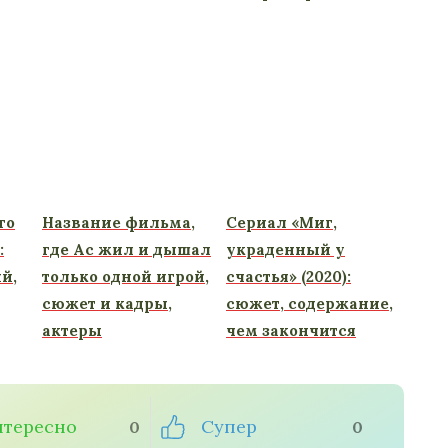
го
Название фильма,
Сериал «Миг,
:
где Ас жил и дышал
украденный у
й,
только одной игрой,
счастья» (2020):
сюжет и кадры,
сюжет, содержание,
актеры
чем закончится
тересно
Супер
0
0