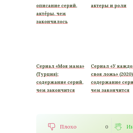
описание серий,
актеры и роли
актёры, чем
закончилось
Сериал «Моя мама»
Сериал «У каждо
(Турция):
своя ложь» (2020)
содержание серий,
содержание сери
чем закончится
чем закончится
Плохо
Ин
0