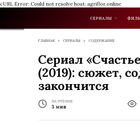
cURL Error: Could not resolve host: agriflor.online
Перейти
к
СЕРИАЛЫ
ФИЛ
содержанию
ГЛАВНАЯ
»
СЕРИАЛЫ
»
СОДЕРЖАНИЕ
Сериал «Счасть
(2019): сюжет, 
закончится
НА ЧТЕНИЕ
3 мин