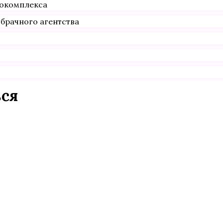
рокомплекса
брачного агентства
ься