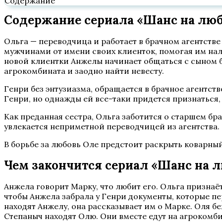
Содержание
Содержание сериала «Шанс на любо
Ольга — переводчица и работает в брачном агентстве
мужчинами от имени своих клиенток, помогая им нал
новой клиентки Анжелы начинает общаться с сыном б
агрокомбината и заодно найти невесту.
Генри без энтузиазма, обращается в брачное агентст
Генри, но однажды ей все-таки придется признаться, 
Как преданная сестра, Ольга заботится о старшем бр
увлекается неприметной переводчицей из агентства.
В борьбе за любовь Оле предстоит раскрыть коварны
Чем закончится сериал «Шанс на 
Анжела говорит Марку, что любит его. Ольга признаётс
чтобы Анжела забрала у Генри документы, которые пе
находят Анжелу, она рассказывает им о Марке. Оля бе
Степаныч находят Олю. Они вместе едут на агрокомб