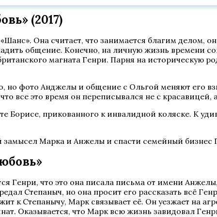
вь» (2017)
 «Шанс». Она считает, что занимается благим делом, 
адить общение. Конечно, на личную жизнь времени сов
ританского магната Генри. Парня на историческую ро
во, но фото Анджелы и общение с Ольгой меняют его вз
что все это время он переписывался не с красавицей, 
ате Борисе, прикованного к инвалидной коляске. К уди
й замысел Марка и Анжелы и спасти семейный бизнес 
любовь»
я Генри, что это она писала письма от имени Анжелы, 
редал Степаныч, но она просит его рассказать всё Ген
жит к Степанычу, Марк связывает её. Он уезжает на агр
инат. Оказывается, что Марк всю жизнь завидовал Ген