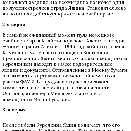
выполняет задание. Но неожиданно погибает один
из лучших стрелков отряда Яшина. Становится ясно:
на позициях действует вражеский снайпер-ас…
2-я серия
В самый неожиданный момент пуля немецкого
снайпера Карла Кляйста поражает Алесю, еще одна
— тяжело ранит Алексея… 1945 год, война окончена.
Комендант маленького городка в Восточной
Пруссии майор Яшин вместе со своим помощником
Курочкиным находит в замке подозрительные
ящики и документы. Отправленные в Москву бумаги
оказываются чертежами знаменитой немецкой
ракеты ФАУ-2. В городок сразу же приезжает
комиссия в составе майора госбезопасности
Осипова, инженера Михайловского и его
помощницы Маши Гусевой…
3-я серия
После гибели Курочкина Яшин понимает, что его
заклятый враг, Кляйст, в замке. Там же находится и