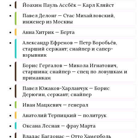
Йоахим Пауль Ассбёк — Карл Кляйст
Павел Делонг — Стас Михайловский,
инженер из Москвы
Анна Хитрик — Берта
Александр Ефремов — Петр Воробьёв,
старший сержант; снайпер и сапер-
взрывник
Борис Гергалов — Микола Игнатович,
старшина; снайпер — спец по ловушкам и
приманкам
Павел Южаков-Харланчук — Борис
Дерюгин, сержант; снайпер
Иван Мацкевич — генерал
Анатолий Терпицкий — политрук
Оксана Лесная — фрау Марта
Владас Багдонас — Отто Хамерболь