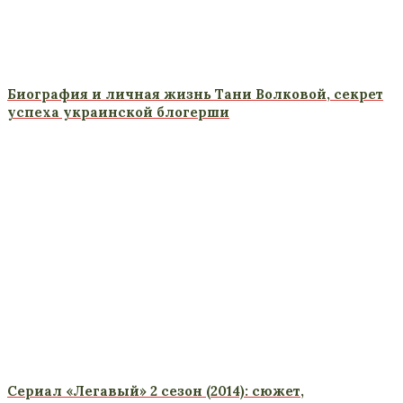
Биография и личная жизнь Тани Волковой, секрет
успеха украинской блогерши
Сериал «Легавый» 2 сезон (2014): сюжет,