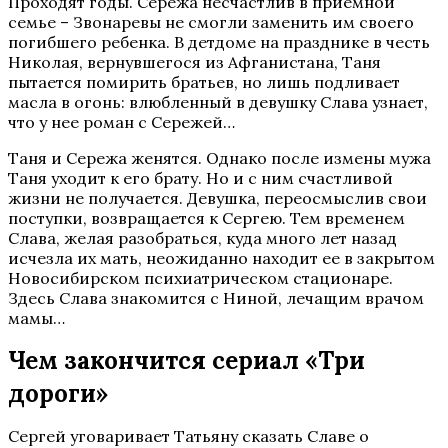
Проходят годы. Сережа несчастлив в приемной
семье – Звонаревы не смогли заменить им своего
погибшего ребенка. В детдоме на празднике в честь
Николая, вернувшегося из Афганистана, Таня
пытается помирить братьев, но лишь подливает
масла в огонь: влюбленный в девушку Слава узнает,
что у нее роман с Сережей…
Таня и Сережа женятся. Однако после измены мужа
Таня уходит к его брату. Но и с ним счастливой
жизни не получается. Девушка, переосмыслив свои
поступки, возвращается к Сергею. Тем временем
Слава, желая разобраться, куда много лет назад
исчезла их мать, неожиданно находит ее в закрытом
Новосибирском психиатрическом стационаре.
Здесь Слава знакомится с Ниной, лечащим врачом
мамы…
Чем закончится сериал «Три
дороги»
Сергей уговаривает Татьяну сказать Славе о