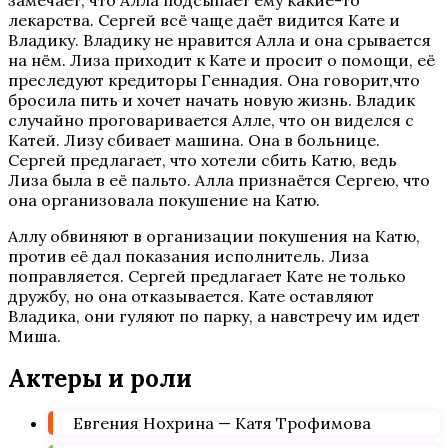
замечает, что Алла подсыпает ему какие-то
лекарства. Сергей всё чаще даёт видится Кате и
Владику. Владику не нравится Алла и она срывается
на нём. Лиза приходит к Кате и просит о помощи, её
преследуют кредиторы Геннадия. Она говорит,что
бросила пить и хочет начать новую жизнь. Владик
случайно проговаривается Алле, что он виделся с
Катей. Лизу сбивает машина. Она в больнице.
Сергей предлагает, что хотели сбить Катю, ведь
Лиза была в её пальто. Алла признаётся Сергею, что
она организовала покушение на Катю.
Аллу обвиняют в организации покушения на Катю,
против её дал показания исполнитель. Лиза
поправляется. Сергей предлагает Кате не только
дружбу, но она отказывается. Кате оставляют
Владика, они гуляют по парку, а навстречу им идет
Миша.
Актеры и роли
Евгения Нохрина — Катя Трофимова