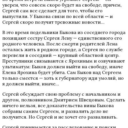
уверен, что совсем скоро будет на свободе, причем,
Сергей сам все сделает для того, чтобы его
выпустили. У Быкова связи по всей области — и
Сергей скоро получит тревожные новости…
В это время подельники Быкова из соседнего города
похищают сестру Сергея Лену — единственного его
родного человека. После смерти родителей Лена
осталась жить в родном городе, а Сергея по службе
перевели в соседний — крупный областной центр.
Преступники связываются с Ярохиным и озвучивают
ультиматум: Быков должен выйти на свободу, иначе
Елена Ярохина будет убита. Сам Быков над Сергеем
только смеется — хоть к губернатору иди умоляй, но
я должен выйти, иначе…
Сергей обсуждает свою проблему с начальником и
другом, полковником Дмитрием Швецовым. Сделать
ничего нельзя, все доказательства вины Быкова
собраны самим Сергеем, и развалить дело не
получится. Но Сергей и не хочет его разваливать.
Сергей принимается за расследование и поиски