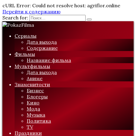
cURL Error: Could not resolve host: agriflor.online
Перейти к содержанию
Search for:
Сериалы
Дата выхода
Содержание
Фильмы
Название фильма
Мультфильмы
Дата выхода
Аниме
Знаменитости
Бизнес
Блогеры
Кино
Мода
Музыка
Политика
TV
Праздники