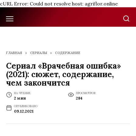
cURL Error: Could not resolve host: agriflor.online
Перейти
к
содержанию
ГЛАВНАЯ
»
СЕРИАЛЫ
»
СОДЕРЖАНИЕ
Сериал «Врачебная ошибка»
(2021): сюжет, содержание,
чем закончится
НА ЧТЕНИЕ
ПРОСМОТРОВ
2 мин
284
ОПУБЛИКОВАНО
09.12.2021