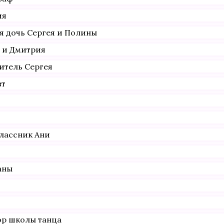
ия
я дочь Сергея и Полины
ы и Дмитрия
итель Сергея
вт
лассник Ани
аны
ор школы танца