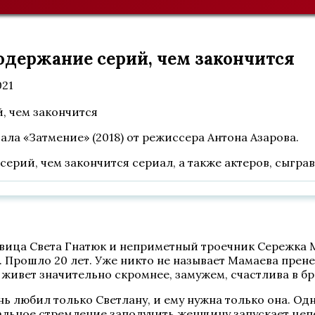
содержание серий, чем закончится
021
ала «Затмение» (2018) от режиссера Антона Азарова.
серий, чем закончится сериал, а также актеров, сыгра
авица Света Гнатюк и неприметный троечник Сережка М
. Прошло 20 лет. Уже никто не называет Мамаева прен
 живет значительно скромнее, замужем, счастлива в бра
ь любил только Светлану, и ему нужна только она. Одна
иакальное стремление заполучить женщину запускает це