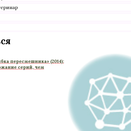
теринар
ься
бка пересмешника» (2014):
ржание серий, чем