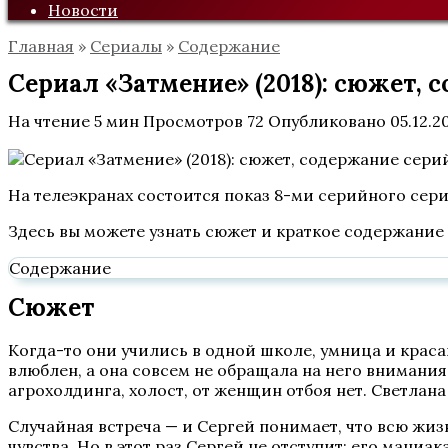
Новости
Главная
»
Сериалы
»
Содержание
Сериал «Затмение» (2018): сюжет, 
На чтение
5 мин
Просмотров
72
Опубликовано
05.12.2
На телеэкранах состоится показ 8-ми серийного сери
Здесь вы можете узнать сюжет и краткое содержание 
Содержание
Сюжет
Когда-то они учились в одной школе, умница и крас
влюблен, а она совсем не обращала на него внимания
агрохолдинга, холост, от женщин отбоя нет. Светлана
Случайная встреча — и Сергей понимает, что всю жизн
чувства. Но в этот раз Сергей не отступит: его ман