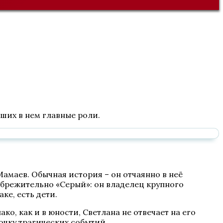
вших в нем главные роли.
амаев. Обычная история – он отчаянно в неё
ебрежительно «Серый»: он владелец крупного
ке, есть дети.
ко, как и в юности, Светлана не отвечает на его
почку трагических событий…