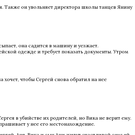
ся. Также он увольняет директора школы танцев Янину
ыпает, она садится в машину и уезжает.
ейской одежде и требует показать документы. Утром
 хочет, чтобы Сергей снова обратил на нее
Сергея в убийстве их родителей, но Вика не верит ему.
спрашивает у нее его местонахождение.
Сергей, Аня, Вика и сын Ани живут счастливой семьей