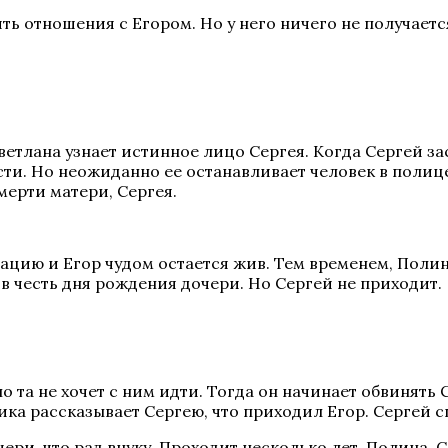
ть отношения с Егором. Но у него ничего не получает
тлана узнает истинное лицо Сергея. Когда Сергей зас
сти. Но неожиданно ее останавливает человек в полиц
мерти матери, Сергея.
ацию и Егор чудом остается жив. Тем временем, Полина
 в честь дня рождения дочери. Но Сергей не приходит.
но та не хочет с ним идти. Тогда он начинает обвинять 
Вика рассказывает Сергею, что приходил Егор. Сергей 
ери, что рад внуку. Проходит несколько лет. Полина, 