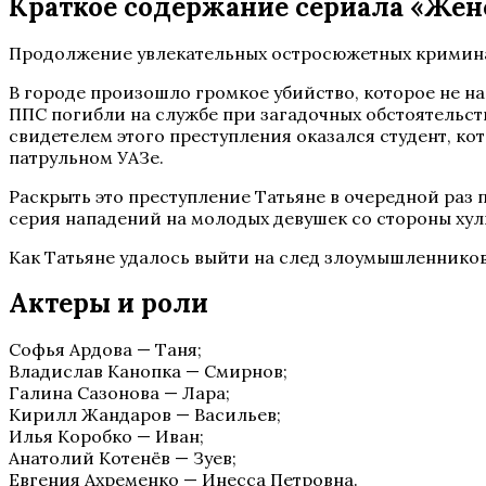
Краткое содержание сериала «Женск
Продолжение увлекательных остросюжетных криминаль
В городе произошло громкое убийство, которое не на
ППС погибли на службе при загадочных обстоятельст
свидетелем этого преступления оказался студент, ко
патрульном УАЗе.
Раскрыть это преступление Татьяне в очередной раз п
серия нападений на молодых девушек со стороны хул
Как Татьяне удалось выйти на след злоумышленников
Актеры и роли
Софья Ардова — Таня;
Владислав Канопка — Смирнов;
Галина Сазонова — Лара;
Кирилл Жандаров — Васильев;
Илья Коробко — Иван;
Анатолий Котенёв — Зуев;
Евгения Ахременко — Инесса Петровна.