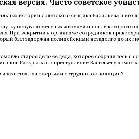
ая версия. Чисто советское убийств
ных историй советского сыщика Васильева и его вну
 шутку испугало местных жителей и после которого он
вах. При вскрытии в организме сотрудников правоох
торый был задержан полицейскими незадолго до их гиб
омогло старое дело ее деда, которое сохранилось с с
иганов. Раскрыть это преступление Васильеву помогла
 и кто стоял за смертями сотрудников полиции?