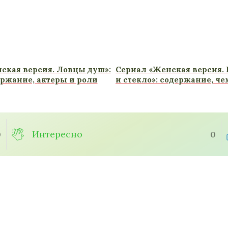
ская версия. Ловцы душ»:
Сериал «Женская версия.
ержание, актеры и роли
и стекло»: содержание, че
Интересно
0
0