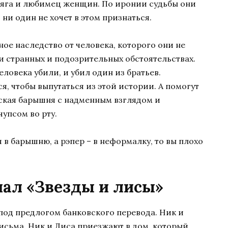
одяга и любимец женщин. По иронии судьбы они
я ни один не хочет в этом признаться.
ое наследство от человека, которого они не
ри странных и подозрительных обстоятельствах.
еловека убили, и убил один из братьев.
, чтобы выпутаться из этой истории. А помогут
ская барышня с надменным взглядом и
упсом во рту.
 в барышню, а рэпер – в неформалку, то вы плохо
иал «Звезды и лисы»
под предлогом банковского перевода. Ник и
исьма. Ник и Лиса приезжают в дом, который