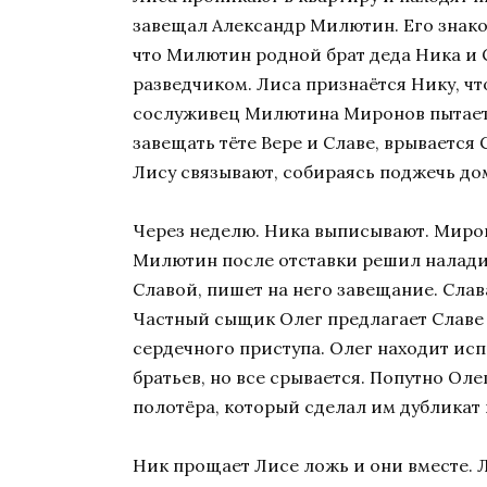
завещал Александр Милютин. Его знако
что Милютин родной брат деда Ника и С
разведчиком. Лиса признаётся Нику, что
сослуживец Милютина Миронов пытается
завещать тёте Вере и Славе, врывается
Лису связывают, собираясь поджечь до
Через неделю. Ника выписывают. Мирон
Милютин после отставки решил наладит
Славой, пишет на него завещание. Слава
Частный сыщик Олег предлагает Славе
сердечного приступа. Олег находит ис
братьев, но все срывается. Попутно Оле
полотёра, который сделал им дубликат
Ник прощает Лисе ложь и они вместе. Л