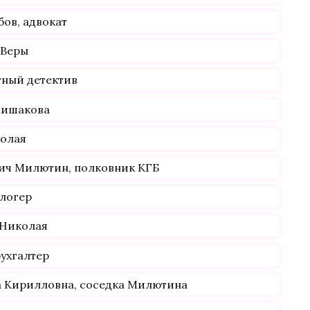
ов, адвокат
 Веры
тный детектив
Мишакова
колая
вич Милютин, полковник КГБ
блогер
 Николая
ухгалтер
а Кирилловна, соседка Милютина