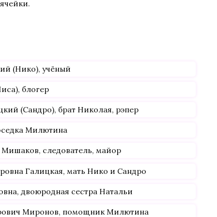
 ячейки.
ий (Нико), учёный
иса), блогер
кий (Сандро), брат Николая, рэпер
соседка Милютина
 Мишаков, следователь, майор
ровна Галицкая, мать Нико и Сандро
овна, двоюродная сестра Натальи
дрович Миронов, помощник Милютина