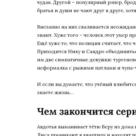
чудак. Другой – популярный рэпер, бр
братья и души не чают друг в друге, хот
Внезапно на них сваливается неожиданн
знают. Хуже того – человек этот умер п
Ещё хуже то, что полиция считает, что ч
Приходится Нику и Сандро объединиться
им две симпатичные девушки: тургенев
неформалка с рыжими патлами и чупа-ч
И если вы думаете, что учёный влюбится
знаете жизнь…
Чем закончится сер
Авдотья выманивает тётю Веру из дома 
Лиса проникают в квартиру и находят п