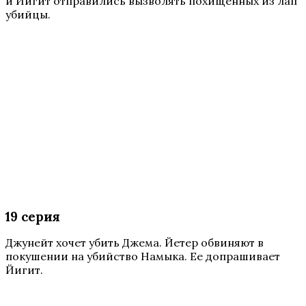
и Йигит отправились вызволять похищенных из лап
убийцы.
19 серия
Джунейт хочет убить Джема. Йетер обвиняют в
покушении на убийство Намыка. Ее допрашивает
Йигит.