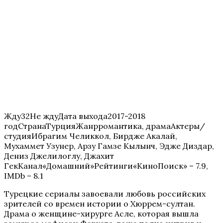
Жду32Не ждуДата выхода2017-2018
годСтранаТурцияЖанрромантика, драмаАктеры/
студияИбрагим Челиккол, Бирдже Акалай,
Мухаммет Узунер, Арзу Гамзе Кылынч, Эдже Диздар,
Дениз Джелилоглу, Джахит
ГекКанал«Домашний»Рейтинги«КиноПоиск» – 7.9,
IMDb – 8.1
Турецкие сериалы завоевали любовь российских
зрителей со времен истории о Хюррем-султан.
Драма о женщине-хирурге Асле, которая вышла