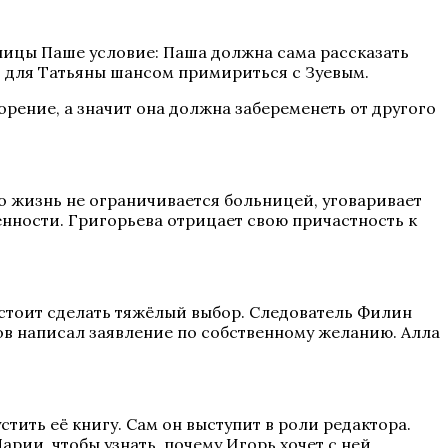
ьницы Паше условие: Паша должна сама рассказать
я для Татьяны шансом примириться с Зуевым.
рение, а значит она должна забеременеть от другого
то жизнь не ограничивается больницей, уговаривает
нности. Григорьева отрицает свою причастность к
дстоит сделать тяжёлый выбор. Следователь Филин
ов написал заявление по собственному желанию. Алла
тить её книгу. Сам он выступит в роли редактора.
арии, чтобы узнать, почему Игорь хочет с ней