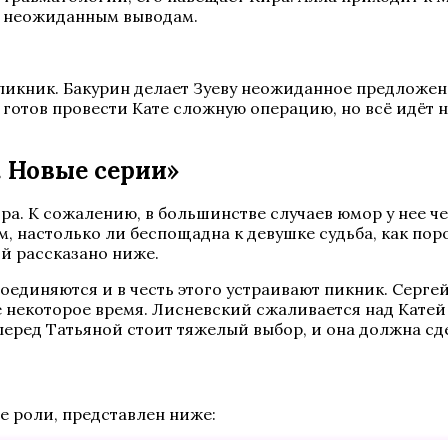
 к неожиданным выводам.
 пикник. Бакурин делает Зуеву неожиданное предложе
 готов провести Кате сложную операцию, но всё идёт 
. Новые серии»
ора. К сожалению, в большинстве случаев юмор у нее ч
, настолько ли беспощадна к девушке судьба, как поро
ой рассказано ниже.
оединяются и в честь этого устраивают пикник. Серге
е некоторое время. Лисневский сжаливается над Кате
 перед Татьяной стоит тяжелый выбор, и она должна сд
е роли, представлен ниже: