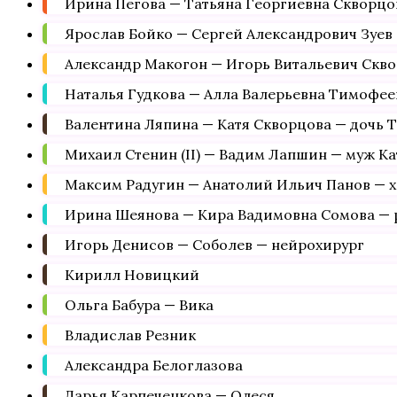
Ирина Пегова — Татьяна Георгиевна Скворцо
Ярослав Бойко — Сергей Александрович Зуев 
Александр Макогон — Игорь Витальевич Скво
Наталья Гудкова — Алла Валерьевна Тимофее
Валентина Ляпина — Катя Скворцова — дочь 
Михаил Стенин (II) — Вадим Лапшин — муж К
Максим Радугин — Анатолий Ильич Панов — 
Ирина Шеянова — Кира Вадимовна Сомова — 
Игорь Денисов — Соболев — нейрохирург
Кирилл Новицкий
Ольга Бабура — Вика
Владислав Резник
Александра Белоглазова
Дарья Карпеченкова — Олеся