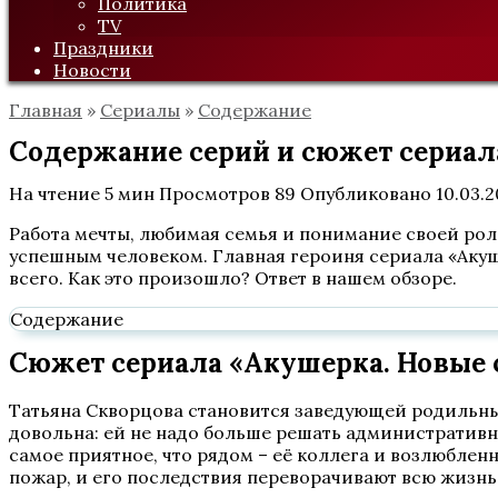
Политика
TV
Праздники
Новости
Главная
»
Сериалы
»
Содержание
Содержание серий и сюжет сериала 
На чтение
5 мин
Просмотров
89
Опубликовано
10.03.
Работа мечты, любимая семья и понимание своей роли
успешным человеком. Главная героиня сериала «Акуше
всего. Как это произошло? Ответ в нашем обзоре.
Содержание
Сюжет сериала «Акушерка. Новые с
Татьяна Скворцова становится заведующей родильны
довольна: ей не надо больше решать административны
самое приятное, что рядом – её коллега и возлюблен
пожар, и его последствия переворачивают всю жизнь 