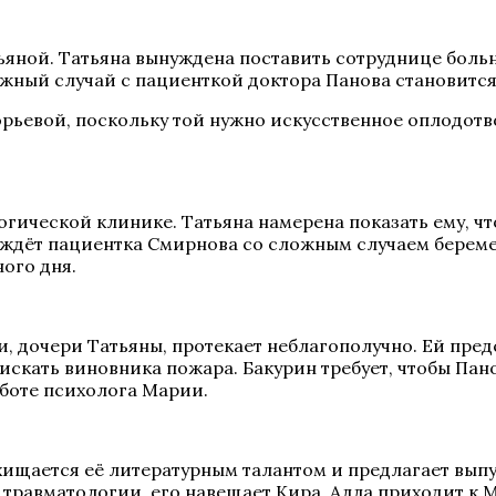
тьяной. Татьяна вынуждена поставить сотруднице бол
ожный случай с пациенткой доктора Панова становитс
рьевой, поскольку той нужно искусственное оплодотво
логической клинике. Татьяна намерена показать ему, ч
о ждёт пациентка Смирнова со сложным случаем береме
ого дня.
и, дочери Татьяны, протекает неблагополучно. Ей пре
искать виновника пожара. Бакурин требует, чтобы Пан
аботе психолога Марии.
хищается её литературным талантом и предлагает выпус
 травматологии, его навещает Кира. Алла приходит к М