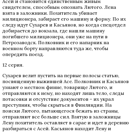
Асей и становится единственным живым
свидетелем, способным опознать Лютого. Лена
взята в заложники. Похититель убивает
милиционера, забирает его машину и форму. По их
следу идут Сухарев и Касьянов, но когда спецотдел
добирается до вокзала, где нашли машину
погибшего милиционера, они уже на пути в
Петрозаводск. Полковник и его напарник на
военном борту направляются туда же, чтобы
опередить поезд.
12 серия.
Сухарев велит пустить на первые полосы статью,
посвященную выжившей Асе. Полковник и Касьянов
узнают о местном финне, товарище Лютого, и
отправляются к нему, но находят лишь тело, следы
потасовки и отсутствие документов – их украл
преступник, чтобы скрыться в Финляндии. На
поиски Лютого, пытающегося бежать из страны,
отправляют все больше сил. Взятую в заложницы
Лену похититель оставляет в сарае и идет в деревню
разбираться с Асей. Касьянов находит Лену и