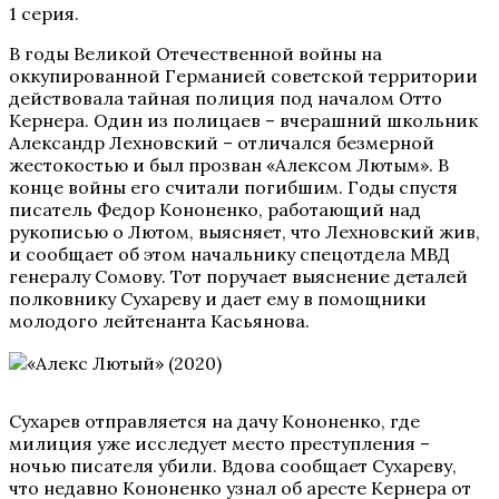
1 серия.
В годы Великой Отечественной войны на
оккупированной Германией советской территории
действовала тайная полиция под началом Отто
Кернера. Один из полицаев – вчерашний школьник
Александр Лехновский – отличался безмерной
жестокостью и был прозван «Алексом Лютым». В
конце войны его считали погибшим. Годы спустя
писатель Федор Кононенко, работающий над
рукописью о Лютом, выясняет, что Лехновский жив,
и сообщает об этом начальнику спецотдела МВД
генералу Сомову. Тот поручает выяснение деталей
полковнику Сухареву и дает ему в помощники
молодого лейтенанта Касьянова.
Сухарев отправляется на дачу Кононенко, где
милиция уже исследует место преступления –
ночью писателя убили. Вдова сообщает Сухареву,
что недавно Кононенко узнал об аресте Кернера от