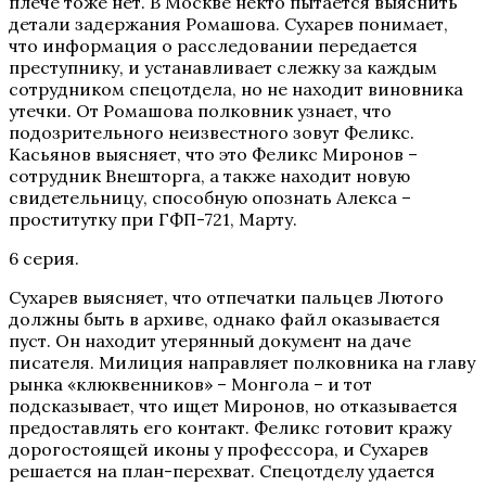
плече тоже нет. В Москве некто пытается выяснить
детали задержания Ромашова. Сухарев понимает,
что информация о расследовании передается
преступнику, и устанавливает слежку за каждым
сотрудником спецотдела, но не находит виновника
утечки. От Ромашова полковник узнает, что
подозрительного неизвестного зовут Феликс.
Касьянов выясняет, что это Феликс Миронов –
сотрудник Внешторга, а также находит новую
свидетельницу, способную опознать Алекса –
проститутку при ГФП-721, Марту.
6 серия.
Сухарев выясняет, что отпечатки пальцев Лютого
должны быть в архиве, однако файл оказывается
пуст. Он находит утерянный документ на даче
писателя. Милиция направляет полковника на главу
рынка «клюквенников» – Монгола – и тот
подсказывает, что ищет Миронов, но отказывается
предоставлять его контакт. Феликс готовит кражу
дорогостоящей иконы у профессора, и Сухарев
решается на план-перехват. Спецотделу удается