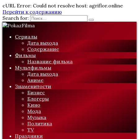
cURL Error: Could not resolve host: agriflor.online
Перейти к содержанию
Search for:
Сериалы
Дата выхода
Содержание
Фильмы
Название фильма
Мультфильмы
Дата выхода
Аниме
Знаменитости
Бизнес
Блогеры
Кино
Мода
Музыка
Политика
TV
Праздники