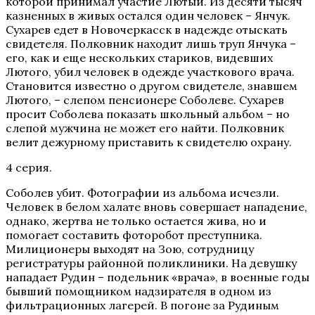
которой принимал участие Лютый. Из десяти тысяч
казненных в живых остался один человек – Янчук.
Сухарев едет в Новочеркасск в надежде отыскать
свидетеля. Полковник находит лишь труп Янчука –
его, как и еще нескольких стариков, видевших
Лютого, убил человек в одежде участкового врача.
Становится известно о другом свидетеле, знавшем
Лютого, – слепом пенсионере Соболеве. Сухарев
просит Соболева показать школьный альбом – но
слепой мужчина не может его найти. Полковник
велит дежурному приставить к свидетелю охрану.
4 серия.
Соболев убит. Фотографии из альбома исчезли.
Человек в белом халате вновь совершает нападение,
однако, жертва не только остается жива, но и
помогает составить фоторобот преступника.
Милиционеры выходят на Зою, сотрудницу
регистратуры районной поликлиники. На девушку
нападает Рудин – подельник «врача», в военные годы
бывший помощником надзирателя в одном из
фильтрационных лагерей. В погоне за Рудиным