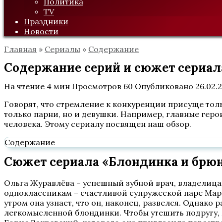
Политика
TV
Праздники
Новости
Главная
»
Сериалы
»
Содержание
Содержание серий и сюжет сериала
На чтение
4 мин
Просмотров
60
Опубликовано
26.02.
Говорят, что стремление к конкуренции присуще тол
только парни, но и девушки. Например, главные геро
человека. Этому сериалу посвящен наш обзор.
Содержание
Сюжет сериала «Блондинка и брюне
Ольга Журавлёва – успешный зубной врач, владелиц
одноклассникам – счастливой супружеской паре Мари
утром она узнает, что он, наконец, развелся. Однако 
легкомысленной блондинки. Чтобы утешить подругу, 