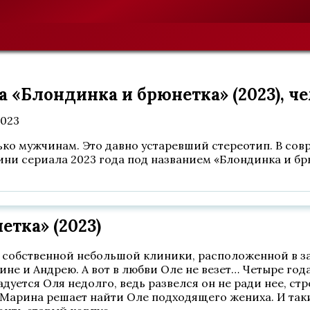
 «Блондинка и брюнетка» (2023), че
2023
ько мужчинам. Это давно устаревший стереотип. В со
ини сериала 2023 года под названием «Блондинка и б
тка» (2023)
а собственной небольшой клиники, расположенной в з
не и Андрею. А вот в любви Оле не везет… Четыре го
радуется Оля недолго, ведь развелся он не ради нее, с
Марина решает найти Оле подходящего жениха. И так