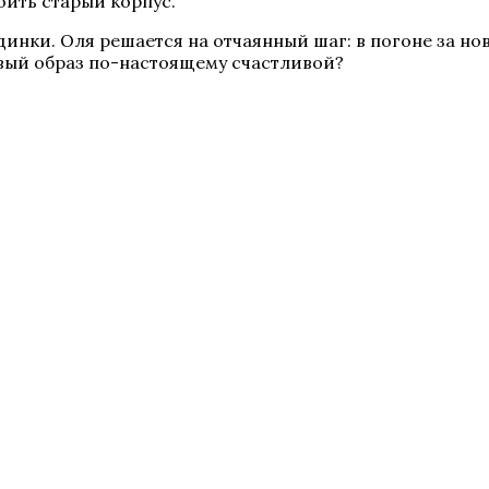
оить старый корпус.
динки. Оля решается на отчаянный шаг: в погоне за н
вый образ по-настоящему счастливой?