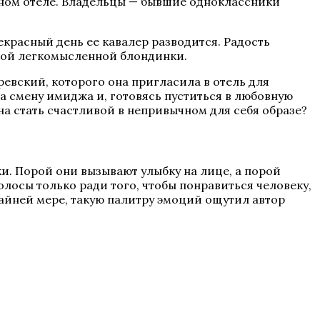
дном отеле. Владельцы — бывшие одноклассники
екрасный день ее кавалер разводится. Радость
одой легкомысленной блондинки.
ревский, которого она пригласила в отель для
 смену имиджа и, готовясь пуститься в любовную
на стать счастливой в непривычном для себя образе?
и. Порой они вызывают улыбку на лице, а порой
лосы только ради того, чтобы понравиться человеку,
айней мере, такую палитру эмоций ощутил автор