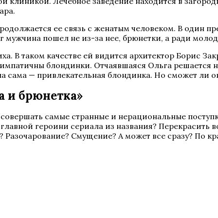
ой клиникой. Лечебное заведение находится в загоро
ара.
продолжается ее связь с женатым человеком. В один пр
г мужчина пошел не из-за нее, брюнетки, а ради мол
а. В таком качестве ей видится архитектор Борис Зак
импатичны блондинки. Отчаявшаяся Ольга решается на
на сама — привлекательная блондинка. Но сможет ли о
а и брюнетка»
 совершать самые странные и нерациональные поступк
главной героини сериала из названия? Перекрасить во
? Разочарование? Смущение? А может все сразу? По кр