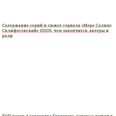
Содержание серий и сюжет сериала «Море Солнце
Склифосовский» (2023), чем закончится, актеры и
роли
ТОП песен Александра Градского, которые вошли в