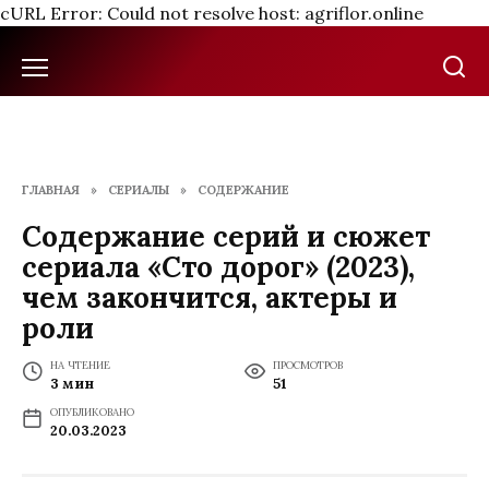
cURL Error: Could not resolve host: agriflor.online
Перейти
к
содержанию
ГЛАВНАЯ
»
СЕРИАЛЫ
»
СОДЕРЖАНИЕ
Содержание серий и сюжет
сериала «Сто дорог» (2023),
чем закончится, актеры и
роли
НА ЧТЕНИЕ
ПРОСМОТРОВ
3 мин
51
ОПУБЛИКОВАНО
20.03.2023