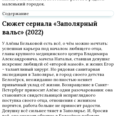
маленький городок.
Содержание
Сюжет сериала «Заполярный
вальс» (2022)
У Алёны Бельковой есть всё, о чём можно мечтать:
успешная карьера под началом любящего отца,
главы крупного медицинского центра Владимира
Александровича, мачеха Наталья, ставшая девушке
искренне любящей её «второй мамой», и жених Егор
– талантливый хирург. Но рядовая санитарная
экспедиция в Заполярье, в город своего детства
Белозёрск, неожиданно полностью меняет
привычный уклад её жизни. Возвращение в Санкт-
Петербург приносит Алёне одни разочарования: она
становится свидетельницей неприглядного
поступка своего отца, отношения с женихом
портятся, работа больше не приносит радости.
Девушку всё сильнее тянет в Заполярье. И, бросив
всё, она уезжает обратно в Белозёрск работать