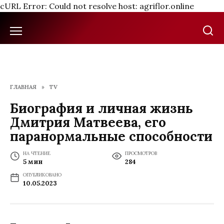
cURL Error: Could not resolve host: agriflor.online
Перейти
к
содержанию
ГЛАВНАЯ
»
TV
Биография и личная жизнь
Дмитрия Матвеева, его
паранормальные способности
НА ЧТЕНИЕ
ПРОСМОТРОВ
5 мин
284
ОПУБЛИКОВАНО
10.05.2023