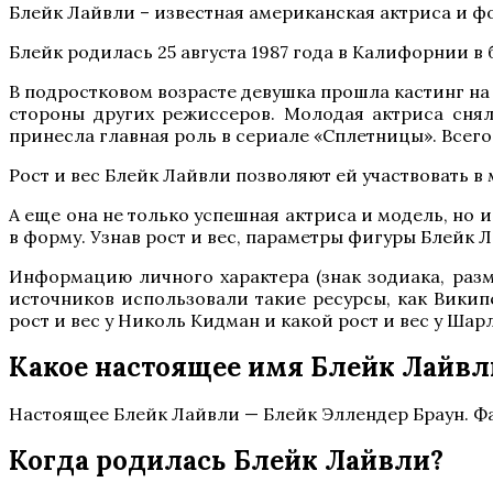
Блейк Лайвли – известная американская актриса и ф
Блейк родилась 25 августа 1987 года в Калифорнии в
В подростковом возрасте девушка прошла кастинг на
стороны других режиссеров. Молодая актриса снял
принесла главная роль в сериале «Сплетницы». Всег
Рост и вес Блейк Лайвли позволяют ей участвовать 
А еще она не только успешная актриса и модель, но 
в форму. Узнав рост и вес, параметры фигуры Блейк Л
Информацию личного характера (знак зодиака, разме
источников использовали такие ресурсы, как Викип
рост и вес у Николь Кидман и какой рост и вес у Шар
Какое настоящее имя Блейк Лайвл
Настоящее Блейк Лайвли — Блейк Эллендер Браун. Фам
Когда родилась Блейк Лайвли?