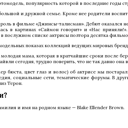
отомодель, популярность которой в последние годы ст
 большой и дружной семье. Кроме нее родители воспит
 роль в фильме «Джинсы-талисман». Дебют оказался не
ась в картинах «Саймон говорит» и «Нас приняли!».
о в послужном списке актрисы полтора десятка фильмо
в модельных показах коллекций ведущих мировых бренд
и молодая мама, которая в кратчайшие сроки после б
айвли сегодня, трудно поверить, что не так давно она
р бюста, цвет глаз и волос) об актрисе мы постарал
едия, социальные сети, тематические форумы. В друг
лиз Терон.
и?
илия и имя на родном языке — Blake Ellender Brown.