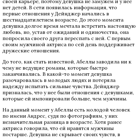
своей карьере, поэтому девушка не замужем и у нее
нет детей. В сети появилась информация, что
первые отношения у Дейнджер начались в
шестнадцатилетнем возрасте. До этого момента
девушка долгое время мечтала встретить настоящую
любовь, но, устав от ожиданий и одиночества, она
попросила своего друга переспать с ней. С первым
своим мужчиной актриса по сей день поддерживает
дружеские отношения.
До того, как стать известной, Абеллы заводила ни к
чему не ведущие романы, которые быстро
заканчивались. В какой-то момент девушка
разочаровалась в молодых людях и потеряла
надежду испытать сильные чувства. Дейнджер
призналась, что у нее были отношения с девушками,
которые ей импонировали больше, чем мужчины.
На данный момент у Абеллы есть молодой человек
по имени Андрес, судя по фотографиям, у них
незначительная разница в возрасте. Хотя ранее
актриса говорила, что ей нравятся мужчины
постарше. Девушка не скрывает своих чувств, в