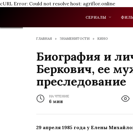
cURL Error: Could not resolve host: agriflor.online
Перейти
к
СЕРИАЛЫ
ФИЛ
содержанию
ГЛАВНАЯ
»
ЗНАМЕНИТОСТИ
»
КИНО
Биография и л
Беркович, ее му
преследование
НА ЧТЕНИЕ
6 мин
29 апреля 1985 года у Елены Михайл