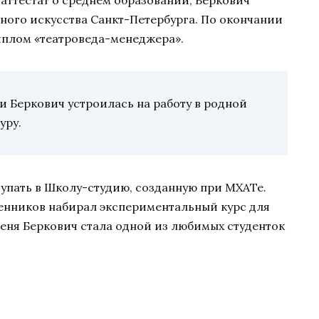
аттестат о среднем образовании, Беркович
ного искусства Санкт-Петербурга. По окончании
иплом «театроведа-менеджера».
и Беркович устроилась на работу в родной
уру.
тупать в Школу-студию, созданную при МХАТе.
енников набирал экспериментальный курс для
еня Беркович стала одной из любимых студенток