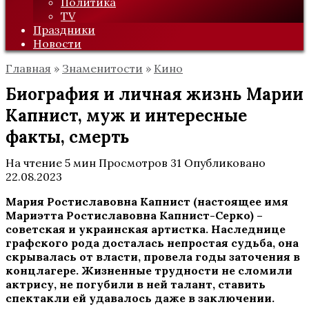
Политика
TV
Праздники
Новости
Главная
»
Знаменитости
»
Кино
Биография и личная жизнь Марии
Капнист, муж и интересные
факты, смерть
На чтение
5 мин
Просмотров
31
Опубликовано
22.08.2023
Мария Ростиславовна Капнист (настоящее имя
Мариэтта Ростиславовна Капнист-Серко) –
советская и украинская артистка. Наследнице
графского рода досталась непростая судьба, она
скрывалась от власти, провела годы заточения в
концлагере. Жизненные трудности не сломили
актрису, не погубили в ней талант, ставить
спектакли ей удавалось даже в заключении.