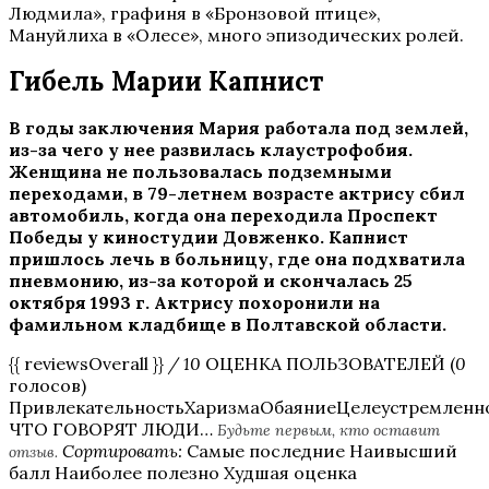
Людмила», графиня в «Бронзовой птице»,
Мануйлиха в «Олесе», много эпизодических ролей.
Гибель Марии Капнист
В годы заключения Мария работала под землей,
из-за чего у нее развилась клаустрофобия.
Женщина не пользовалась подземными
переходами, в 79-летнем возрасте актрису сбил
автомобиль, когда она переходила Проспект
Победы у киностудии Довженко. Капнист
пришлось лечь в больницу, где она подхватила
пневмонию, из-за которой и скончалась 25
октября 1993 г. Актрису похоронили на
фамильном кладбище в Полтавской области.
{{ reviewsOverall }}
/ 10
ОЦЕНКА ПОЛЬЗОВАТЕЛЕЙ (
0
голосов)
ПривлекательностьХаризмаОбаяниеЦелеустремленн
ЧТО ГОВОРЯТ ЛЮДИ…
Будьте первым, кто оставит
Сортировать:
Самые последние Наивысший
отзыв.
балл Наиболее полезно Худшая оценка