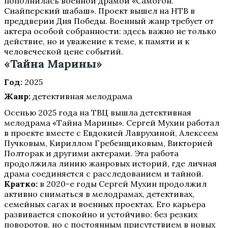
пополнилась военной драмой «Самогон.
Снайперский шабаш». Проект вышел на НТВ в
преддверии Дня Победы. Военный жанр требует от
актера особой собранности: здесь важно не только
действие, но и уважение к теме, к памяти и к
человеческой цене событий.
«Тайна Марины»
Год:
2025
Жанр:
детективная мелодрама
Осенью 2025 года на ТВЦ вышла детективная
мелодрама «Тайна Марины». Сергей Мухин работал
в проекте вместе с Евдокией Лаврухиной, Алексеем
Пучковым, Кириллом Гребенщиковым, Викторией
Полторак и другими актерами. Эта работа
продолжила линию жанровых историй, где личная
драма соединяется с расследованием и тайной.
Кратко:
в 2020-е годы Сергей Мухин продолжил
активно сниматься в мелодрамах, детективах,
семейных сагах и военных проектах. Его карьера
развивается спокойно и устойчиво: без резких
поворотов, но с постоянным присутствием в новых