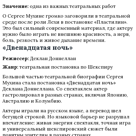
Значение:
одна из важных театральных работ
О Сергее Мухине громко заговорили в театральной
среде после роли Лехи в постановке «Пластилин».
Это был сильный современный материал, где актеру
нужно было играть не внешнюю красивость, а нерв,
боль, резкость и живое дыхание времени.
«Двенадцатая ночь»
Режиссер:
Деклан Доннеллан
Жанр:
театральная постановка по Шекспиру
Большой частью театральной биографии Сергея
Мухина стала постановка «Двенадцатая ночь»
Деклана Доннеллана. Со спектаклем актер
гастролировал в разных странах, включая Японию,
Австралию и Колумбию.
Актеры играли на русском языке, а перевод шел
бегущей строкой. Но языковой барьер не разрушал
впечатление: живая энергия спектакля, точная игра
и универсальный шекспировский сюжет были
понятны зрителям в разных странах.