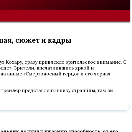
ная, сюжет и кадры
уэ Кохару, сразу привлекло зрительское внимание. С
вище». Зрители, впечатлившись яркой и
на аниме «Смертоносный герцог и его черная
и трейлер представлены внизу страницы, там вы
альчик получил ужасную способность: от его