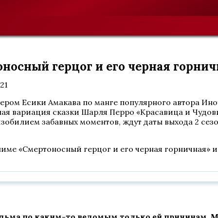
оносный герцог и его черная горнич
021
сером Есики Амакава по манге популярного автора Ино
льная вариация сказки Шарля Перро «Красавица и Чудо
обилием забавных моментов, ждут даты выхода 2 сезо
аниме «Смертоносный герцог и его черная горничная» 
едьма по каким-то ведомым только ей причинам. М