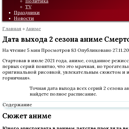
Политика
TV
Праздники
Новости
Главная
»
Аниме
Дата выхода 2 сезона аниме Смерт
На чтение
5 мин
Просмотров
83
Опубликовано
27.11.2
Стартовав в июле 2021 года, аниме, созданное режис
первых серий понятно, что это мрачная, но трогате
оригинальной рисовкой, увлекательным сюжетом и из
горничная».
Точная дата выхода всех серий 2 сезона 
найдете полное расписание.
Содержание
Сюжет аниме
Юного аристократа в раннем детстве прокляла в