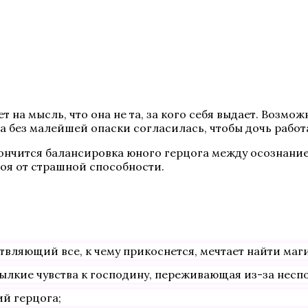
на мысль, что она не та, за кого себя выдает. Возможн
на без малейшей опаски согласилась, чтобы дочь работ
кончится балансировка юного герцога между осознани
роя от страшной способности.
вляющий все, к чему прикоснется, мечтает найти маги
ылкие чувства к господину, переживающая из-за несп
й герцога;