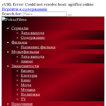
cURL Error: Could not resolve host: agriflor.online
Перейти к содержанию
Search for:
Сериалы
Дата выхода
Содержание
Фильмы
Название фильма
Мультфильмы
Дата выхода
Аниме
Знаменитости
Бизнес
Блогеры
Кино
Мода
Музыка
Политика
TV
Праздники