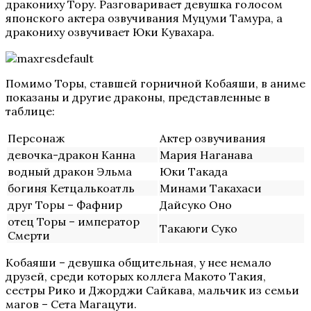
дракониху Тору. Разговаривает девушка голосом
японского актера озвучивания Муцуми Тамура, а
дракониху озвучивает Юки Кувахара.
Помимо Торы, ставшей горничной Кобаяши, в аниме
показаны и другие драконы, представленные в
таблице:
Персонаж
Актер озвучивания
девочка-дракон Канна
Мария Наганава
водный дракон Эльма
Юки Такада
богиня Кетцалькоатль
Минами Такахаси
друг Торы – Фафнир
Дайсуко Оно
отец Торы – император
Такаюги Суко
Смерти
Кобаяши – девушка общительная, у нее немало
друзей, среди которых коллега Макото Такия,
сестры Рико и Джорджи Сайкава, мальчик из семьи
магов – Сета Магацути.